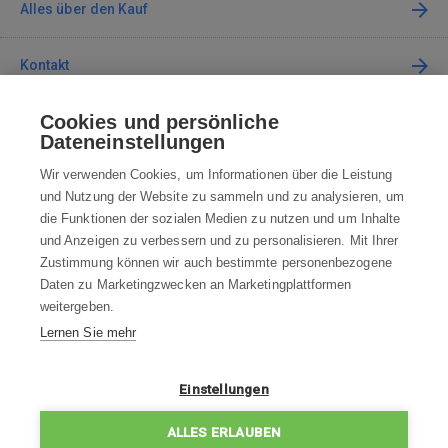
Alles über den Kauf
Kontakt
Cookies und persönliche
Kontaktieren Sie uns
Dateneinstellungen
info@robotworld.de
Wir verwenden Cookies, um Informationen über die Leistung
und Nutzung der Website zu sammeln und zu analysieren, um
+49 25 197 159 962
Mo-Fr 8:00—16:00 Uhr
die Funktionen der sozialen Medien zu nutzen und um Inhalte
und Anzeigen zu verbessern und zu personalisieren. Mit Ihrer
ALLE KONTAKTE
Zustimmung können wir auch bestimmte personenbezogene
Daten zu Marketingzwecken an Marketingplattformen
AGB
weitergeben.
Lernen Sie mehr
WIDERRUFSBELEHRUNG
DATENSCHUTZERKLÄRUNG
Einstellungen
IMPRESSUM
ALLES ERLAUBEN