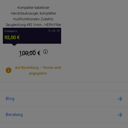
Kompakter kabelloser
Handstaubsauger, komplettes
multifunktionales Zubehör,
Saugleistung 492 l/min., HEPA-Filter
15 : 08 : 59
Sonderpreis
92,00 €
100,00
€
Auf Bestellung – Termin wird
angegeben
Blog
Beratung