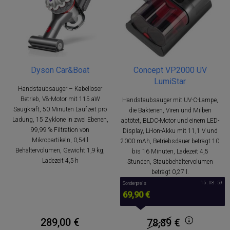
Dyson Car&Boat
Concept VP2000 UV
LumiStar
Handstaubsauger – Kabelloser
Betrieb, V8-Motor mit 115 aW
Handstaubsauger mit UV-C-Lampe,
Saugkraft, 50 Minuten Laufzeit pro
die Bakterien, Viren und Milben
Ladung, 15 Zyklone in zwei Ebenen,
abtötet, BLDC-Motor und einem LED-
99,99 % Filtration von
Display, Li-Ion-Akku mit 11,1 V und
Mikropartikeln, 0,54 l
2000 mAh, Betriebsdauer beträgt 10
Behältervolumen, Gewicht 1,9 kg,
bis 16 Minuten, Ladezeit 4,5
Ladezeit 4,5 h
Stunden, Staubbehältervolumen
beträgt 0,27 l.
15 : 08 : 59
Sonderpreis
69,90 €
289,00 €
78,89
€