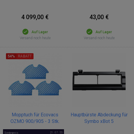
4 099,00 €
43,00 €
Auf Lager
Auf Lager
Versand noch heute
Versand noch heute
54%
RABATT
Mopptuch für Ecovacs
Hauptbürste Abdeckung für
OZMO 900/905 - 3 Stk.
Symbo xBot 5
21 : 07 : 54
Sonderpreis