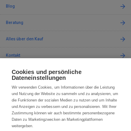
Blog
Beratung
Alles über den Kauf
Kontakt
Cookies und persönliche
Kontaktieren Sie uns
Dateneinstellungen
info@robotworld.de
Wir verwenden Cookies, um Informationen über die Leistung
und Nutzung der Website zu sammeln und zu analysieren, um
+49 25 197 159 962
Mo-Fr 8:00—16:00 Uhr
die Funktionen der sozialen Medien zu nutzen und um Inhalte
und Anzeigen zu verbessern und zu personalisieren. Mit Ihrer
ALLE KONTAKTE
Zustimmung können wir auch bestimmte personenbezogene
Daten zu Marketingzwecken an Marketingplattformen
AGB
weitergeben.