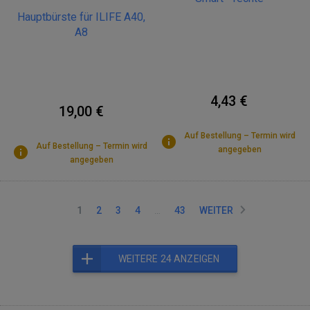
Hauptbürste für ILIFE A40,
A8
4,43 €
19,00 €
Auf Bestellung – Termin wird
Auf Bestellung – Termin wird
angegeben
angegeben
1
2
3
4
…
43
WEITER
WEITERE 24 ANZEIGEN