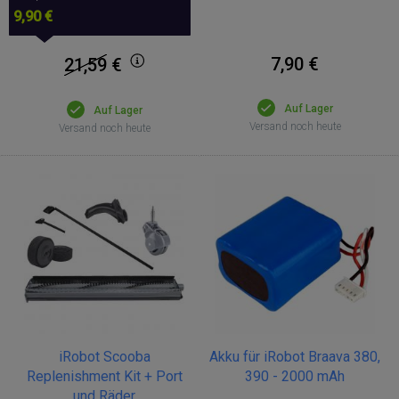
9,90 €
7,90 €
21,59
€
Auf Lager
Auf Lager
Versand noch heute
Versand noch heute
iRobot Scooba
Akku für iRobot Braava 380,
Replenishment Kit + Port
390 - 2000 mAh
und Räder