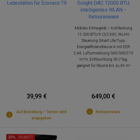
Ladestation für Ecovacs T9
Solight DAC 12000 BTU,
intelligentes WLAN –
Retourenware
Mobiles Klimagerät – Kühlleistung
12.000 BTU/h (3,5 kW), WLAN-
Steuerung Smart Life/Tuya,
Energieeffizienzklasse A mit EER
2,64, Luftumwälzung 360/300/270
m³/h, Entfeuchtung 39 l/Tag,
geeignet für Räume bis zu 45 m²
39,99 €
649,00 €
Auf Bestellung – Termin wird
Retourenware
angegeben
25%
RABATT