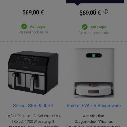
569,00 €
569,00
€
Auf Lager
Auf Lager
Versand noch heute
Versand noch heute
Sencor SFR 9500SS
Roidmi EVA - Retourenware
Heißluftfritteuse – 8 l Volumen (2 x 4
App steuerbar,
l Körbe), 1700 W Leistung, 8
Saugen/Kehren/Wischen,