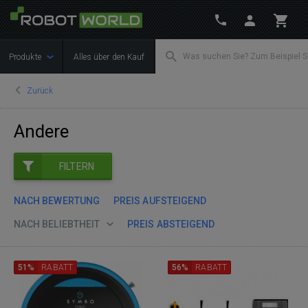
Produkte
Alles über den Kauf
Zurück
Andere
FILTERN
NACH BEWERTUNG
PREIS AUFSTEIGEND
NACH BELIEBTHEIT
PREIS ABSTEIGEND
51%
RABATT
56%
RABATT