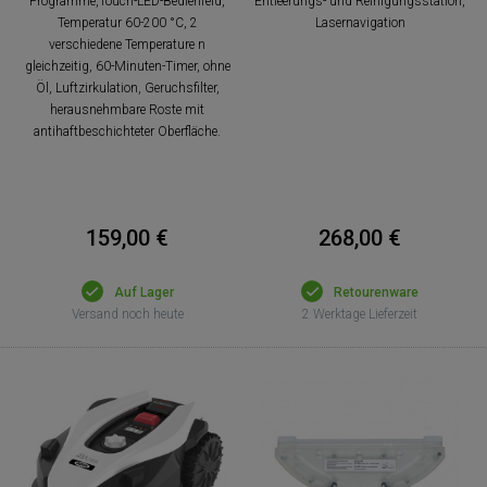
Programme,Touch-LED-Bedienfeld,
Entleerungs- und Reinigungsstation,
Temperatur 60-200 °C, 2
Lasernavigation
verschiedene Temperature n
gleichzeitig, 60-Minuten-Timer, ohne
Öl, Luftzirkulation, Geruchsfilter,
herausnehmbare Roste mit
antihaftbeschichteter Oberfläche.
159,00 €
268,00 €
Auf Lager
Retourenware
Versand noch heute
2 Werktage Lieferzeit