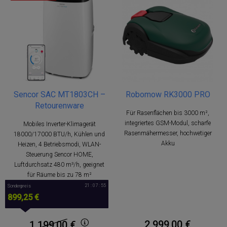
Sencor SAC MT1803CH –
Robomow RK3000 PRO
Retourenware
Für Rasenflächen bis 3000 m²,
integriertes GSM-Modul, scharfe
Mobiles Inverter-Klimagerät
Rasenmähermesser, hochwetiger
18000/17000 BTU/h, Kühlen und
Akku
Heizen, 4 Betriebsmodi, WLAN-
Steuerung Sencor HOME,
Luftdurchsatz 480 m³/h, geeignet
für Räume bis zu 78 m²
21 : 07 : 54
Sonderpreis
899,25 €
2 999,00 €
1 199,00
€