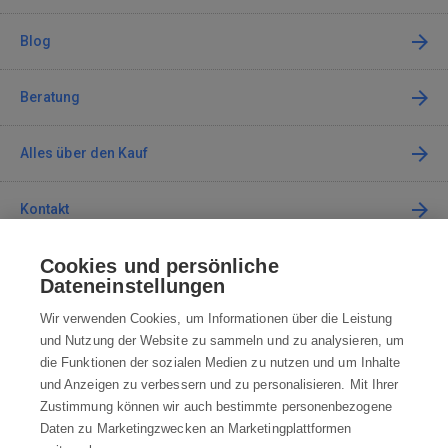
Blog
Beratung
Alles über den Kauf
Kontakt
Cookies und persönliche
Kontaktieren Sie uns
Dateneinstellungen
info@robotworld.de
Wir verwenden Cookies, um Informationen über die Leistung
und Nutzung der Website zu sammeln und zu analysieren, um
+49 25 197 159 962
Mo-Fr 8:00—16:00 Uhr
die Funktionen der sozialen Medien zu nutzen und um Inhalte
und Anzeigen zu verbessern und zu personalisieren. Mit Ihrer
ALLE KONTAKTE
Zustimmung können wir auch bestimmte personenbezogene
Daten zu Marketingzwecken an Marketingplattformen
AGB