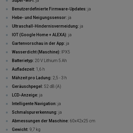
Super-WiFi:
ja
Benutzerdefinierte Firmware-Updates:
ja
Hebe- und Neigungssensor:
ja
Ultraschall-Hindernisvermeidung:
ja
IOT (Google Home + ALEXA):
ja
Gartenvorschau in der App:
ja
Wasserdicht (Maschine):
IPX5
Batterietyp:
20 V Lithium 5 Ah
Aufladezeit:
1,6 h
Mähzeit pro Ladung:
2,5 - 3 h
Geräuschpegel:
52 dB (A)
LCD-Anzeige:
ja
Intelligente Navigation:
ja
Schmalspurerkennung:
ja
Abmessungen der Maschine:
60x42x25 cm
Gewicht:
9,7 kg