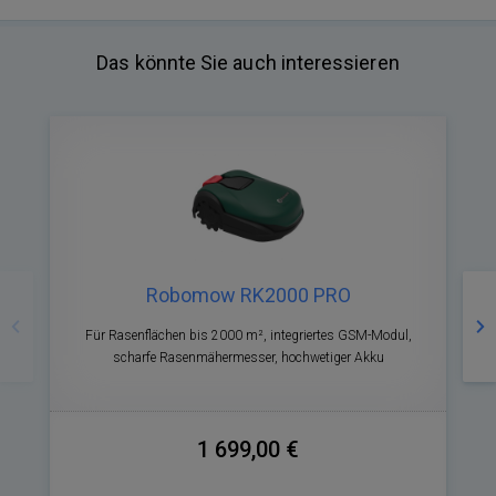
Das könnte Sie auch interessieren
Zurück
Nä
Robomow RK2000 PRO
Für Rasenflächen bis 2000 m², integriertes GSM-Modul,
scharfe Rasenmähermesser, hochwetiger Akku
1 699,00 €