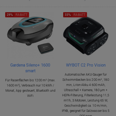
29%
RABATT
33%
RABATT
Gardena Sileno+ 1600
WYBOT C2 Pro Vision
smart
Automatischer AKU-Sauger für
Schwimmbecken bis 200 m², 180
Für Rasenflächen bis 1200 m² (max.
min, Li-Ion-Akku 4 600 mAh,
1600 m²), Verbrauch nur 10 kWh /
Ultraschall + Kamera, 180 μm +
Monat, App gesteuert, Bluetooth und
HEPA-Filterung, Filterleistung 11,5
WiFi
m³/h, 3 Motoren, Leistung 65 W,
Geschwindigkeit ca. 10 m/min,
IPX8, geeignet für Salzwasser bis 5