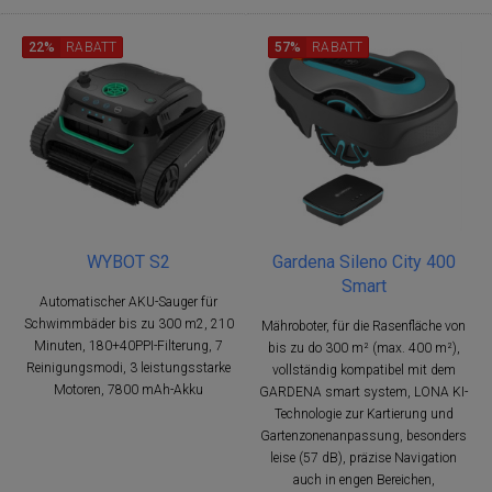
22%
RABATT
57%
RABATT
WYBOT S2
Gardena Sileno City 400
Smart
Automatischer AKU-Sauger für
Schwimmbäder bis zu 300 m2, 210
Mähroboter, für die Rasenfläche von
Minuten, 180+40PPI-Filterung, 7
bis zu do 300 m² (max. 400 m²),
Reinigungsmodi, 3 leistungsstarke
vollständig kompatibel mit dem
Motoren, 7800 mAh-Akku
GARDENA smart system, LONA KI-
Technologie zur Kartierung und
Gartenzonenanpassung, besonders
leise (57 dB), präzise Navigation
auch in engen Bereichen,