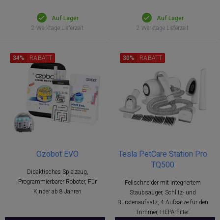
Auf Lager
Auf Lager
2 Werktage Lieferzeit
2 Werktage Lieferzeit
34%
RABATT
30%
RABATT
Ozobot EVO
Tesla PetCare Station Pro
TQ500
Didaktisches Spielzeug,
Programmierbarer Roboter, Für
Fellschneider mit integriertem
Kinder ab 8 Jahren
Staubsauger, Schlitz- und
Bürstenaufsatz, 4 Aufsätze für den
Trimmer, HEPA-Filter.