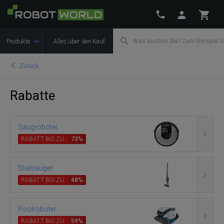
Produkte
Alles über den Kauf
Zurück
Rabatte
Saugroboter
RABATT BIS ZU
73%
Stielsauger
RABATT BIS ZU
48%
Pool­ro­bo­ter
RABATT BIS ZU
59%