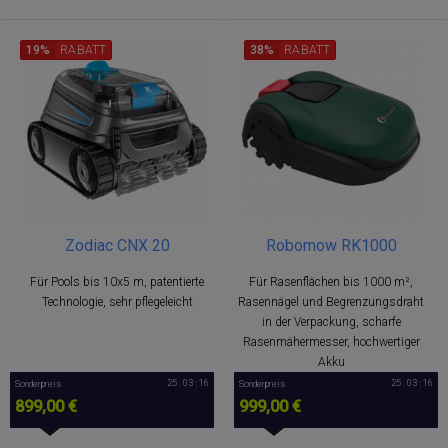
19%
RABATT
38%
RABATT
Zodiac CNX 20
Robomow RK1000
Für Pools bis 10x5 m, patentierte
Für Rasenflächen bis 1000 m²,
Technologie, sehr pflegeleicht
Rasennägel und Begrenzungsdraht
in der Verpackung, scharfe
Rasenmähermesser, hochwertiger
Akku
25 : 03 : 15
25 : 03 : 15
Sonderpreis
Sonderpreis
899,00 €
999,00 €