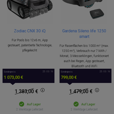
Zodiac CNX 30 iQ
Gardena Sileno life 1250
smart
Für Pools bis 12x6 m, App
gesteuert, patentierte Technologie,
Für Rasenflächen bis 1000 m² (max.
pflegeleicht
1250 m²), Verbrauch nur 7 kWh /
Monat, 3 Messerklingen, funktioniert
auch bei Regen, App gesteuert,
Bluetooth und WiFi
25 : 03 : 15
25 : 03 : 15
Sonderpreis
Sonderpreis
1 073,00 €
799,00 €
1 383,00
€
1 479,00
€
Auf Lager
Auf Lager
2 Werktage Lieferzeit
2 Werktage Lieferzeit