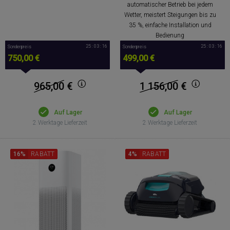
automatischer Betrieb bei jedem
Wetter, meistert Steigungen bis zu
35 %, einfache Installation und
Bedienung
25 : 03 : 15
25 : 03 : 15
Sonderpreis
Sonderpreis
750,00 €
499,00 €
965,00
€
1 156,00
€
Auf Lager
Auf Lager
2 Werktage Lieferzeit
2 Werktage Lieferzeit
16%
RABATT
4%
RABATT