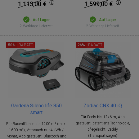
1 113,00
€
1 599,00
€
Auf Lager
Auf Lager
2 Werktage Lieferzeit
2 Werktage Lieferzeit
50%
RABATT
26%
RABATT
Gardena Sileno life 850
Zodiac CNX 40 iQ
smart
Für Pools bis 12x6 m, App
gesteuert, patentierte Technologie,
Für Rasenflächen bis 1200 m² (max.
pflegeleicht, Caddy
1600 m²), Verbrauch nur 4 kWh /
(Transportwagen)
Monat, App gesteuert, Bluetooth und