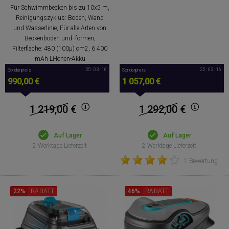
Für Schwimmbecken bis zu 10x5 m,
Reinigungszyklus: Boden, Wand
und Wasserlinie, Für alle Arten von
Beckenböden und -formen,
Filterfläche: 480 (100µ) cm2, 6 400
mAh Li-Ionen-Akku
25 : 03 : 15
25 : 03 : 15
Sonderpreis
Sonderpreis
990,00 €
1 057,00 €
1 219,00
€
1 292,00
€
Auf Lager
Auf Lager
2 Werktage Lieferzeit
2 Werktage Lieferzeit
1 Bewertung
22%
RABATT
46%
RABATT