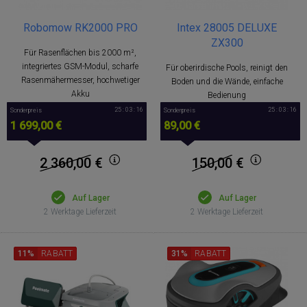
Robomow RK2000 PRO
Intex 28005 DELUXE
ZX300
Für Rasenflächen bis 2000 m²,
integriertes GSM-Modul, scharfe
Für oberirdische Pools, reinigt den
Rasenmähermesser, hochwetiger
Boden und die Wände, einfache
Akku
Bedienung
25 : 03 : 15
25 : 03 : 15
Sonderpreis
Sonderpreis
1 699,00 €
89,00 €
2 360,00
€
150,00
€
Auf Lager
Auf Lager
2 Werktage Lieferzeit
2 Werktage Lieferzeit
11%
RABATT
31%
RABATT