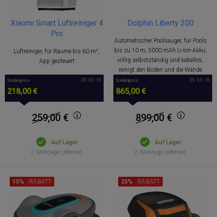
Xiaomi Smart Luftreiniger 4
Dolphin Liberty 200
Pro
Automatischer Poolsauger, für Pools
bis zu 10 m, 5000 mAh Li-Ion-Akku,
Luftreiniger, für Räume bis 60 m²,
völlig selbstständig und kabellos,
App gesteuert
reinigt den Boden und die Wände
25 : 03 : 15
25 : 03 : 15
Sonderpreis
Sonderpreis
218,00 €
865,00 €
259,00
€
899,00
€
Auf Lager
Auf Lager
2 Werktage Lieferzeit
2 Werktage Lieferzeit
15%
RABATT
25%
RABATT