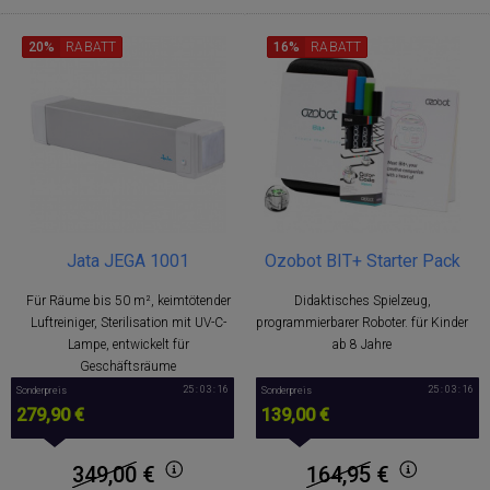
20%
RABATT
16%
RABATT
Ozobot BIT+ Starter Pack
Jata JEGA 1001
Didaktisches Spielzeug,
Für Räume bis 50 m², keimtötender
programmierbarer Roboter. für Kinder
Luftreiniger, Sterilisation mit UV-C-
ab 8 Jahre
Lampe, entwickelt für
Geschäftsräume
25 : 03 : 15
25 : 03 : 15
Sonderpreis
Sonderpreis
279,90 €
139,00 €
349,00
€
164,95
€