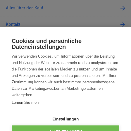
Alles über den Kauf
Kontakt
Cookies und persönliche
Kontaktieren Sie uns
Dateneinstellungen
info@robotworld.de
Wir verwenden Cookies, um Informationen über die Leistung
und Nutzung der Website zu sammeln und zu analysieren, um
+49 25 197 159 962
Mo-Fr 8:00—16:00 Uhr
die Funktionen der sozialen Medien zu nutzen und um Inhalte
und Anzeigen zu verbessern und zu personalisieren. Mit Ihrer
ALLE KONTAKTE
Zustimmung können wir auch bestimmte personenbezogene
Daten zu Marketingzwecken an Marketingplattformen
AGB
weitergeben.
Lernen Sie mehr
WIDERRUFSBELEHRUNG
DATENSCHUTZERKLÄRUNG
Einstellungen