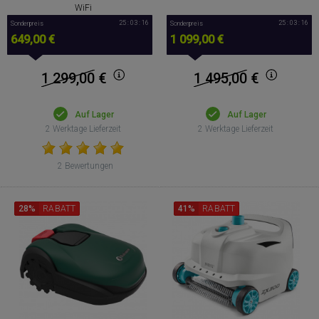
WiFi
25 : 03 : 15
25 : 03 : 15
Sonderpreis
Sonderpreis
649,00 €
1 099,00 €
1 299,00
€
1 495,00
€
Auf Lager
Auf Lager
2 Werktage Lieferzeit
2 Werktage Lieferzeit
2 Bewertungen
28%
RABATT
41%
RABATT