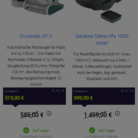
Poolmate DT C
Gardena Sileno life 1000
smart
Automatischer Poolsauger für Pools
bis zu 100 m², 12m Kabel mit
Für Rasenflächen bis 800 m² (max.
Reichweite, Filterkorb 4.1L/180μm,
1000 m²), Verbrauch nur 6 kWh /
Saugleistung 420 L/min, Poolgröße
Monat, 3 Messerklingen, funktioniert
100 m², drei Reinigungsmodi,
auch bei Regen, App gesteuert,
Bewegungsgeschwindigkeit 12
Bluetooth und WiFi
m/min
25 : 03 : 15
25 : 03 : 15
Sonderpreis
Sonderpreis
519,00 €
999,90 €
585,00
€
1 459,00
€
Auf Lager
Auf Lager
2 Werktage Lieferzeit
2 Werktage Lieferzeit