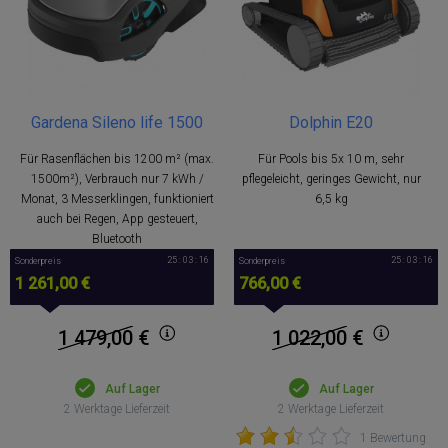
Gardena Sileno life 1500
Dolphin E20
Für Rasenflächen bis 1200 m² (max.
Für Pools bis 5x 10 m, sehr
1500m²), Verbrauch nur 7 kWh /
pflegeleicht, geringes Gewicht, nur
Monat, 3 Messerklingen, funktioniert
6,5 kg
auch bei Regen, App gesteuert,
Bluetooth
25 : 03 : 15
25 : 03 : 15
Sonderpreis
Sonderpreis
1 261,00 €
766,00 €
1 479,00
€
1 022,00
€
Auf Lager
Auf Lager
2 Werktage Lieferzeit
2 Werktage Lieferzeit
1 Bewertung