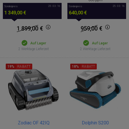
000 ppm
25 : 03 : 15
25 : 03 : 15
Sonderpreis
Sonderpreis
1 349,00 €
640,00 €
1 899,00
€
959,00
€
Auf Lager
Auf Lager
2 Werktage Lieferzeit
2 Werktage Lieferzeit
19%
RABATT
18%
RABATT
Zodiac OF 42IQ
Dolphin S200