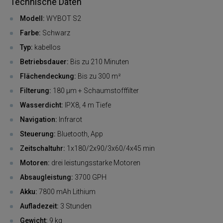
Technische Daten
Modell:
WYBOT S2
Farbe:
Schwarz
Typ:
kabellos
Betriebsdauer:
Bis zu 210 Minuten
Flächendeckung:
Bis zu 300 m²
Filterung:
180 μm + Schaumstofffilter
Wasserdicht:
IPX8, 4 m Tiefe
Navigation:
Infrarot
Steuerung:
Bluetooth, App
Zeitschaltuhr:
1x180/2x90/3x60/4x45 min
Motoren:
drei leistungsstarke Motoren
Absaugleistung:
3700 GPH
Akku:
7800 mAh Lithium
Aufladezeit:
3 Stunden
Gewicht:
9 kg