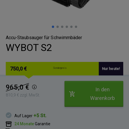
Accu-Staubsauger für Schwimmbäder
WYBOT S2
750,0 €
Sonderpreis
Nur heute!
965,0 €
In den
810,9 € zzgl. MwSt.
Warenkorb
+5 St.
Auf Lager
24 Monate
Garantie