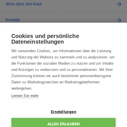
Alles über den Kauf
Kontakt
Cookies und persönliche
Kontaktieren Sie uns
Dateneinstellungen
info@robotworld.de
Wir verwenden Cookies, um Informationen über die Leistung
und Nutzung der Website zu sammeln und zu analysieren, um
+49 25 197 159 962
Mo-Fr 8:00—16:00 Uhr
die Funktionen der sozialen Medien zu nutzen und um Inhalte
und Anzeigen zu verbessern und zu personalisieren. Mit Ihrer
ALLE KONTAKTE
Zustimmung können wir auch bestimmte personenbezogene
Daten zu Marketingzwecken an Marketingplattformen
AGB
weitergeben.
Lernen Sie mehr
WIDERRUFSBELEHRUNG
DATENSCHUTZERKLÄRUNG
Einstellungen
IMPRESSUM
ALLES ERLAUBEN