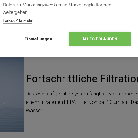
Daten zu Marketingzwecken an Marketingplattformen
weitergeben.
Lernen Sie mehr
Einstellungen
ALLES ERLAUBEN
Fortschrittliche Filtrati
Das zweistufige Filtersystem fängt sowohl groben
einem ultrafeinen HEPA-Filter von ca. 10 μm auf. Da
Wasser.