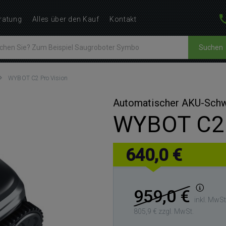
ratung
Alles über den Kauf
Kontakt
Suchen
WYBOT C2 Pro Vision
Automatischer AKU-Sch
WYBOT C2 
640,0 €
959,0 €
inkl. MwSt
805,9 € zzgl. MwSt.