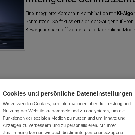
Eine integrierte Kamera in Kombination mit
KI-Algo
Schmutzes. So fokussiert sich der Sauger auf Proble
Bewegungsbahn effizienter als herkömmliche Model
Cookies und persönliche Dateneinstellungen
Wir verwenden Cookies, um Informationen über die Leistung und
 maximale Flexibilität
Nutzung der Website zu sammeln und zu analysieren, um die
Funktionen der sozialen Medien zu nutzen und um Inhalte und
einigungsmodi
. Außerdem gibt es intelligente Modi
Anzeigen zu verbessern und zu personalisieren. Mit Ihrer
toren.
Zustimmung können wir auch bestimmte personenbezogene