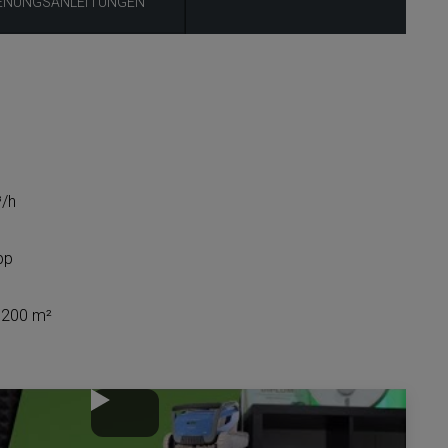
ENUNGSANLEITUNGEN
³/h
pp
u 200 m²