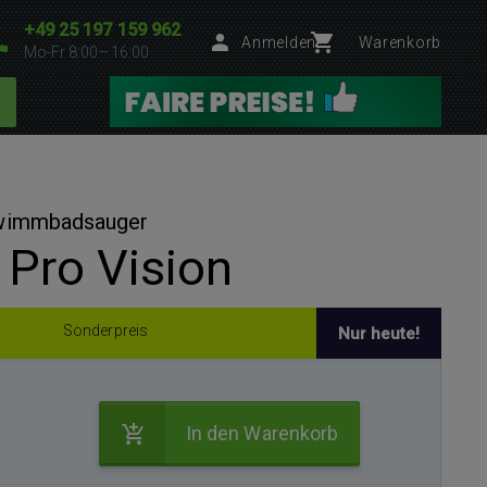
+49 25 197 159 962
Anmelden
Warenkorb
Mo-Fr 8:00—16:00
wimmbadsauger
Pro Vision
Sonderpreis
Nur heute!
.
In den Warenkorb