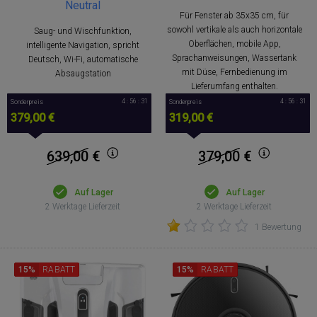
Neutral
Für Fenster ab 35x35 cm, für
sowohl vertikale als auch horizontale
Saug- und Wischfunktion,
Oberflächen, mobile App,
intelligente Navigation, spricht
Sprachanweisungen, Wassertank
Deutsch, Wi-Fi, automatische
mit Düse, Fernbedienung im
Absaugstation
Lieferumfang enthalten.
4 : 56 : 30
4 : 56 : 30
Sonderpreis
Sonderpreis
379,00 €
319,00 €
639,00
€
379,00
€
Auf Lager
Auf Lager
2 Werktage Lieferzeit
2 Werktage Lieferzeit
1 Bewertung
15%
RABATT
15%
RABATT