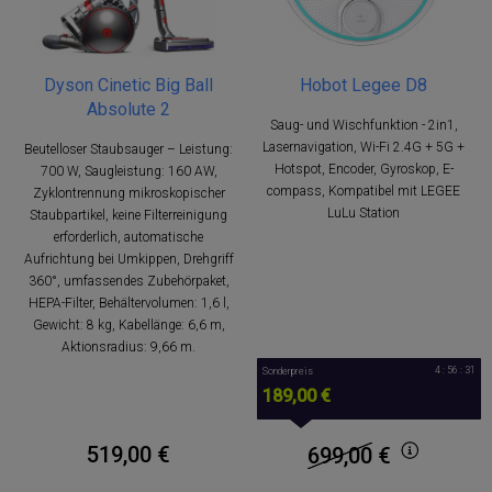
Dyson Cinetic Big Ball
Hobot Legee D8
Absolute 2
Saug- und Wischfunktion - 2in1,
Lasernavigation, Wi-Fi 2.4G + 5G +
Beutelloser Staubsauger – Leistung:
Hotspot, Encoder, Gyroskop, E-
700 W, Saugleistung: 160 AW,
compass, Kompatibel mit LEGEE
Zyklontrennung mikroskopischer
LuLu Station
Staubpartikel, keine Filterreinigung
erforderlich, automatische
Aufrichtung bei Umkippen, Drehgriff
360°, umfassendes Zubehörpaket,
HEPA-Filter, Behältervolumen: 1,6 l,
Gewicht: 8 kg, Kabellänge: 6,6 m,
Aktionsradius: 9,66 m.
4 : 56 : 30
Sonderpreis
189,00 €
519,00 €
699,00
€