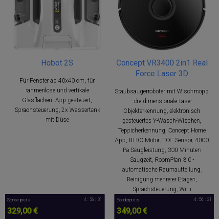
Hobot 2S
Concept VR3400 2in1 Real
Force Laser 3D
Für Fenster ab 40x40 cm, für
rahmenlose und vertikale
Staubsaugerroboter mit Wischmopp
Glasflächen, App gesteuert,
- dreidimensionale Laser-
Sprachsteuerung, 2x Wassertank
Objekterkennung, elektronisch
mit Düse
gesteuertes Y-Wasch-Wischen,
Teppicherkennung, Concept Home
App, BLDC-Motor, TOF-Sensor, 4000
Pa Saugleistung, 300 Minuten
Saugzeit, RoomPlan 3.0 -
automatische Raumaufteilung,
Reinigung mehrerer Etagen,
Sprachsteuerung, WiFi
4 : 56 : 30
4 : 56 : 30
Sonderpreis
Sonderpreis
329,00 €
349,00 €