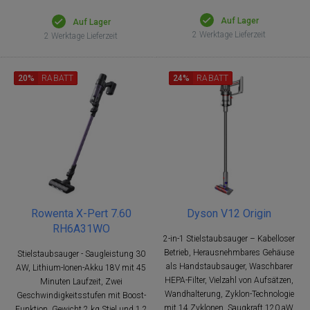
Auf Lager
Auf Lager
2 Werktage Lieferzeit
2 Werktage Lieferzeit
20%
RABATT
24%
RABATT
Rowenta X-Pert 7.60
Dyson V12 Origin
RH6A31WO
2-in-1 Stielstaubsauger – Kabelloser
Betrieb, Herausnehmbares Gehäuse
Stielstaubsauger - Saugleistung 30
als Handstaubsauger, Waschbarer
AW, Lithium-Ionen-Akku 18V mit 45
HEPA-Filter, Vielzahl von Aufsätzen,
Minuten Laufzeit, Zwei
Wandhalterung, Zyklon-Technologie
Geschwindigkeitsstufen mit Boost-
mit 14 Zyklonen, Saugkraft 120 aW,
Funktion, Gewicht 2 kg Stiel und 1,2