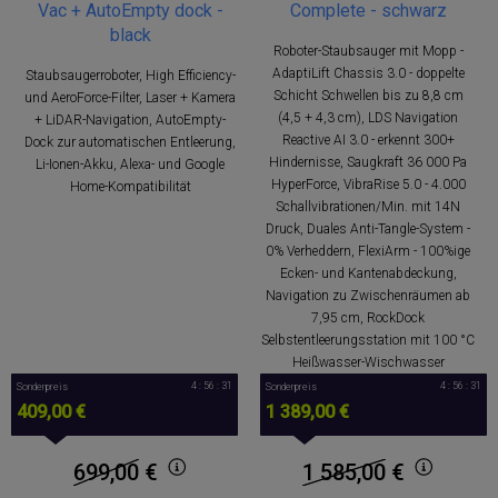
Vac + AutoEmpty dock -
Complete - schwarz
black
Roboter-Staubsauger mit Mopp -
AdaptiLift Chassis 3.0 - doppelte
Staubsaugerroboter, High Efficiency-
Schicht Schwellen bis zu 8,8 cm
und AeroForce-Filter, Laser + Kamera
(4,5 + 4,3 cm), LDS Navigation
+ LiDAR-Navigation, AutoEmpty-
Reactive AI 3.0 - erkennt 300+
Dock zur automatischen Entleerung,
Hindernisse, Saugkraft 36 000 Pa
Li-Ionen-Akku, Alexa- und Google
HyperForce, VibraRise 5.0 - 4.000
Home-Kompatibilität
Schallvibrationen/Min. mit 14N
Druck, Duales Anti-Tangle-System -
0% Verheddern, FlexiArm - 100%ige
Ecken- und Kantenabdeckung,
Navigation zu Zwischenräumen ab
7,95 cm, RockDock
Selbstentleerungsstation mit 100 °C
Heißwasser-Wischwasser
4 : 56 : 30
4 : 56 : 30
Sonderpreis
Sonderpreis
409,00 €
1 389,00 €
699,00
€
1 585,00
€