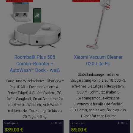
Roomba® Plus 505
Xiaomi Vacuum Cleaner
Combo-Roboter +
G20 Lite EU
AutoWash™ Dock - weiß
Stabstaubsauger mit einer
Saugleistung von bis zu 18.000 Pa,
Saug- und Wischroboter - ClearView™
effektives 5-stufiges Filtersystem,
Pro LiDAR + PrecisionVision™ AI,
500-ml-Schmutzbehälter, 3
PerfectEdge® 4-Stufen-System, 70-
Leistungsmodi, elektrische
fache Saugkraft, SmartScrub mit 2×
Bürstenrolle für alle Oberflächen,
effektiverem Wischen, AutoWash™
LED-Lichter, schlankes, flexibles 2-in-
mit beheizter Trocknung für bis zu
1-Rohr für enge Räume
75 Tage, 4,3 kg
4 : 56 : 30
4 : 56 : 30
Sonderpreis
Sonderpreis
339,00 €
89,00 €