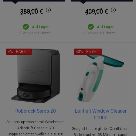
388,00
€
409,00
€
Auf Lager
Auf Lager
2 Werktage Lieferzeit
2 Werktage Lieferzeit
4%
RABATT
42%
RABATT
Roborock Saros 20
Leifheit Window Cleaner
51000
Staubsaugerroboter mit Wischmopp
- AdaptiLift Chassis 3.0 -
Geeignet für alle glatten Oberflächen,
Doppelschichtschwellen bis zu 8,8
Batterielaufzeit 38 Minuten, saugt