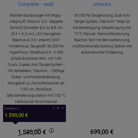
Complete - weiß
schwarz
Roboter-Staubsauger mit Mopp -
18.500 Pa Saugleistung, Dual Anti-
AdaptiLift Chassis 3.0 - doppelte
Tangle System, FlexiArm™ Mop für
Schicht Schwellen bis zu 8,8 cm
Kantenreinigung, Mopreinigung mit
(4,5 + 4,3 cm), LDS Navigation
75°C Wasser, Warmlufttrocknung,
Reactive AI 3.0 - erkennt 300+
Reactive Tech Hinderniserkennung,
Hindernisse, Saugkraft 36 000 Pa
multifunktionale Docking Station mit
HyperForce, VibraRise 5.0 - 4.000
automatischer Entleerung
Schallvibrationen/Min. mit 14N
Druck, Duales Anti-Tangle-System -
0% Verheddern, FlexiArm - 100%ige
Ecken- und Kantenabdeckung,
Navigation zu Zwischenräumen ab
7,95 cm, RockDock
Selbstentleerungsstation mit 100 °C
Heißwasser-Wischwasser
4 : 56 : 30
Sonderpreis
1 399,00 €
699,00 €
1 585,00
€