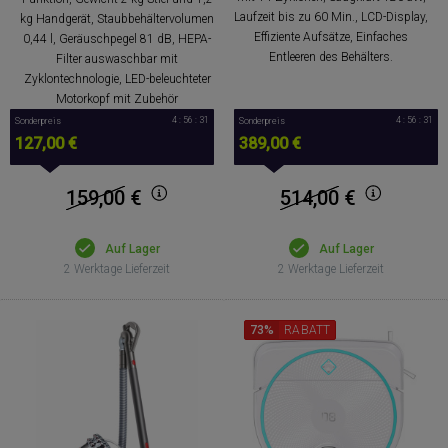
Laufzeit bis zu 60 Min., LCD-Display,
kg Handgerät, Staubbehältervolumen
Effiziente Aufsätze, Einfaches
0,44 l, Geräuschpegel 81 dB, HEPA-
Entleeren des Behälters.
Filter auswaschbar mit
Zyklontechnologie, LED-beleuchteter
Motorkopf mit Zubehör
4 : 56 : 30
4 : 56 : 30
Sonderpreis
Sonderpreis
127,00 €
389,00 €
159,00
€
514,00
€
Auf Lager
Auf Lager
2 Werktage Lieferzeit
2 Werktage Lieferzeit
73%
RABATT