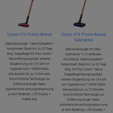
Dyson V16 Piston Animal
Dyson V16 Piston Animal
Submarine
Stabstaubsauger - CleanCompaktor™
komprimiert Staub bis zu 30 Tage
Stabstaubsauger mit Mop -
lang, Doppelkegel-All Floor Cones™
Submarine™ 2.0 Hartboden-
Sense-Reinigungskopf, extreme
Wischdüse, CleanCompaktor™
Saugleistung von 315 aW mit
komprimiert Staub bis zu 30 Tage
Hyperdymium™ 900W-Motor,
lang, All Floor Cones™ Sense
Akkulaufzeit bis zu 70 Minuten,
Doppelkegel-Reinigungskopf,
fortschrittliche Technologie zur
extreme Saugleistung von 315 aW
Entfernung langer Haare,
mit Hyperdymium™ 900W Motor,
automatische Leistungsanpassung
Akkulaufzeit bis zu 70 Minuten,
je nach Bodenart, LCD-Display +
fortschrittliche Technologie zur
mobile App
Entfernung langer Haare,
automatische Leistungsanpassung
je nach Bodentyp, LCD-Display +