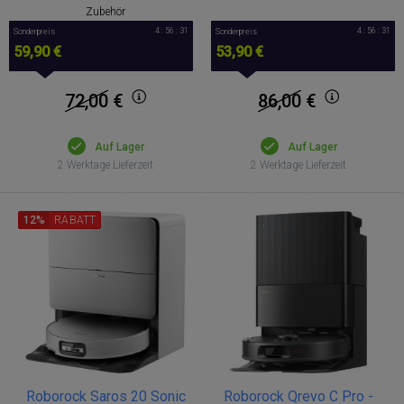
Zubehör
4 : 56 : 30
4 : 56 : 30
Sonderpreis
Sonderpreis
59,90 €
53,90 €
72,00
€
86,00
€
Auf Lager
Auf Lager
2 Werktage Lieferzeit
2 Werktage Lieferzeit
12%
RABATT
Roborock Saros 20 Sonic
Roborock Qrevo C Pro -