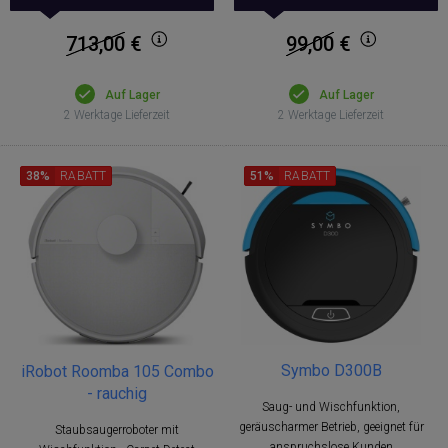
713,00
€
99,00
€
Auf Lager
Auf Lager
2 Werktage Lieferzeit
2 Werktage Lieferzeit
38%
RABATT
51%
RABATT
Symbo D300B
iRobot Roomba 105 Combo
- rauchig
Saug- und Wischfunktion,
geräuscharmer Betrieb, geeignet für
Staubsaugerroboter mit
anspruchslose Kunden