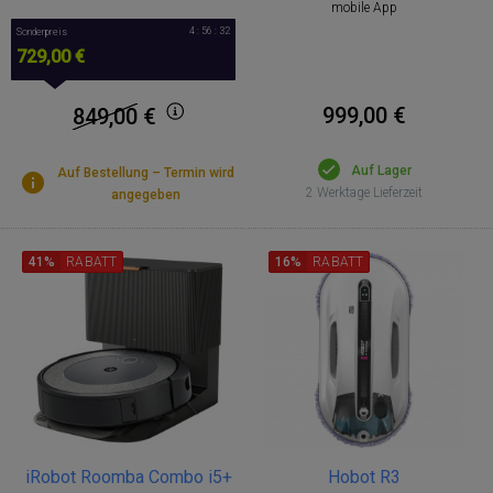
mobile App
4 : 56 : 31
Sonderpreis
729,00 €
999,00 €
849,00
€
Auf Lager
Auf Bestellung – Termin wird
2 Werktage Lieferzeit
angegeben
41%
RABATT
16%
RABATT
iRobot Roomba Combo i5+
Hobot R3