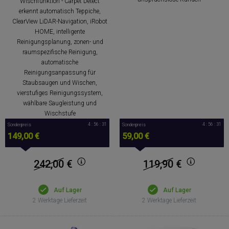
Wischfunktion - Carpet Detect
erkennt automatisch Teppiche,
ClearView LiDAR-Navigation, iRobot
HOME, intelligente
Reinigungsplanung, zonen- und
raumspezifische Reinigung,
automatische
Reinigungsanpassung für
Staubsaugen und Wischen,
vierstufiges Reinigungssystem,
wählbare Saugleistung und
Wischstufe
4 : 56 : 30
4 : 56 : 30
Sonderpreis
Sonderpreis
149,00 €
59,00 €
242,00
€
119,90
€
Auf Lager
Auf Lager
2 Werktage Lieferzeit
2 Werktage Lieferzeit