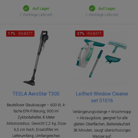
Auf Lager
Auf Lager
2 Werktage Lieferzeit
2 Werktage Lieferzeit
17%
RABATT
37%
RABATT
TESLA AeroStar T300
Leifheit Window Cleaner
set 51016
Beutelloser Staubsauger – 600 W, 4-
fache EPA-Filterung, 900 ml
Verlängerungsstange + Wischmopp
Zyklonbehälter, 8 Meter
+ Absaugdüse, geeignet für alle
Aktionsradius, Gewicht 2,2 kg, Düse
glatten Oberflächen, Batterielaufzeit
6,5 cm hoch, Ersatzfilter im
38 Minuten, saugt überschüssiges
Lieferumfang, Umfangreiches
Wasser auf.