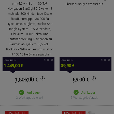
cm (4,5 + 4,3 cm), 3D ToF
überschüssiges Wasser auf
Navigation StarSight 2.0 - erkennt
mehr als 300 Hindernisse, Duale
Rotationsmopps, 36.000 Pa
HyperForce Saugkraft, Duales Anti-
Tangle-System - 0% Verheddern,
FlexiArm - 100% Ecken- und
Kantenabdeckung, Navigation zu
Räumen ab 7,95 cm (6,5 Zoll),
RockDock Selbstentleerungsstation
mit 100 °C Heißwasserwischen
4 : 56 : 30
4 : 56 : 30
Sonderpreis
Sonderpreis
1 449,00 €
39,90 €
1 505,00
€
69,00
€
Auf Lager
Auf Lager
2 Werktage Lieferzeit
2 Werktage Lieferzeit
52%
RABATT
10%
RABATT