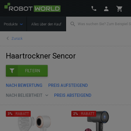
Produkte
Alles über den Kauf
Zurück
Haartrockner Sencor
FILTERN
NACH BEWERTUNG
PREIS AUFSTEIGEND
NACH BELIEBTHEIT
PREIS ABSTEIGEND
3%
RABATT
2%
RABATT