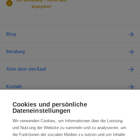
Auf Bestellung – Termin wird
angegeben
Blog
Beratung
Alles über den Kauf
Kontakt
Cookies und persönliche
Kontaktieren Sie uns
Dateneinstellungen
info@robotworld.de
Wir verwenden Cookies, um Informationen über die Leistung
und Nutzung der Website zu sammeln und zu analysieren, um
+49 25 197 159 962
Mo-Fr 8:00—16:00 Uhr
die Funktionen der sozialen Medien zu nutzen und um Inhalte