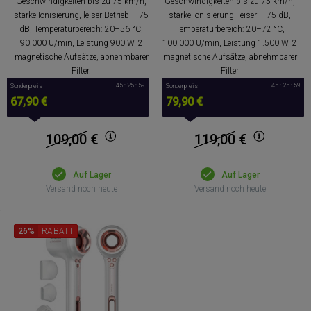
Geschwindigkeiten bis zu 75 km/h,
Geschwindigkeiten bis zu 75 km/h,
starke Ionisierung, leiser Betrieb – 75
starke Ionisierung, leiser – 75 dB,
dB, Temperaturbereich: 20–56 °C,
Temperaturbereich: 20–72 °C,
90.000 U/min, Leistung 900 W, 2
100.000 U/min, Leistung 1.500 W, 2
magnetische Aufsätze, abnehmbarer
magnetische Aufsätze, abnehmbarer
Filter.
Filter
45 : 25 : 59
45 : 25 : 59
Sonderpreis
Sonderpreis
67,90 €
79,90 €
109,00
€
119,00
€
Auf Lager
Auf Lager
Versand noch heute
Versand noch heute
26%
RABATT