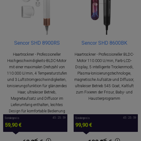
Sencor SHD 8900RS
Sencor SHD 8600BK
Haartrockner - Professioneller
Haartrockner - Professioneller BLDC-
Hochgeschwindigkeits-BLDC-Motor
Motor 110.000 U/min, Farb-LCD-
mit einer maximalen Drehzahl von
Display, 5 intelligente Trockenmodi,
110.000 U/min, 4 Temperaturstufen
Plasma-Ionisierungstechnologie,
und 3 Luftstromgeschwindigkeiten,
magnetische Aufsätze und Diffusor,
Ionisierungsfunktion für glänzendes
ultraleiser Betrieb 545 Goat, Kaltluft
Haar, ultraleiser Betrieb,
zum Fixieren der Frisur, Baby- und
Magnetaufsatz und Diffusor im
Haustierprogramm
Lieferumfang enthalten, leichtes
Design für komfortable Bedienung
45 : 25 : 59
45 : 25 : 59
Sonderpreis
Sonderpreis
59,90 €
99,90 €