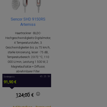
Sencor SHD 9150RS
Artemiss
Haartrockner - BLDC-
Hochgeschwindigkeits-Digitalmotor,
4 Temperaturstufen, 3
Geschwindigkeiten bis zu 75 km/h,
starke Ionisierung, leiser - 75 dB,
Temperaturbereich: 20-72 °C, 110
000 U/min, Leistung 1 500 W, 2
Magnetaufsätze + Diffusor,
abnehmbarer Filter
45 : 25 : 59
Sonderpreis
91,90 €
124,00
€