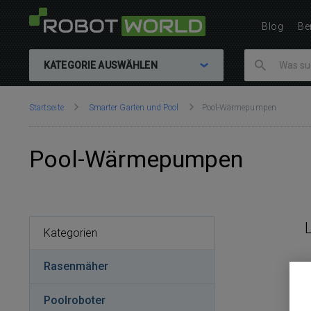
Blog
Be
KATEGORIE AUSWÄHLEN
Sie
Startseite
Smarter Garten und Pool
Pool-Wärmepumpen
sind
hier:
Pool-Wärmepumpen
Kategorien
Rasenmäher
Pool­ro­bo­ter