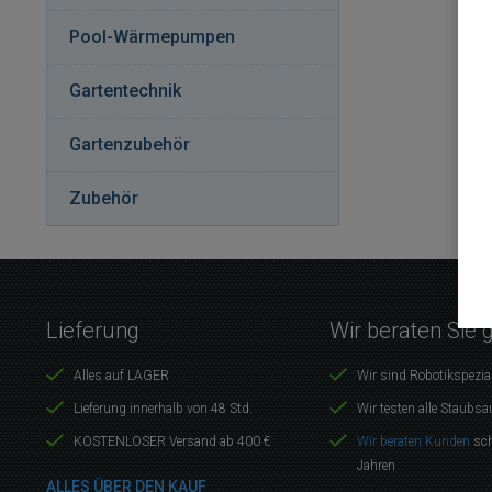
Pool-Wärmepumpen
Gartentechnik
Gartenzubehör
Zubehör
Lieferung
Wir beraten Sie 
Alles auf LAGER
Wir sind Robotikspezia
Lieferung innerhalb von 48 Std.
Wir testen alle Staubsa
KOSTENLOSER Versand ab 400 €
Wir beraten Kunden
sch
Jahren
ALLES ÜBER DEN KAUF