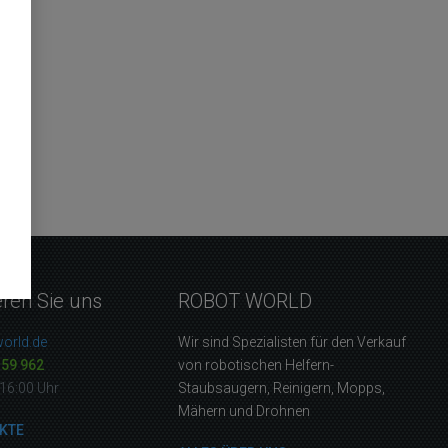
eren Sie uns
ROBOT WORLD
orld.de
Wir sind Spezialisten für den Verkauf
159 962
von robotischen Helfern-
16:00 Uhr
Staubsaugern, Reinigern, Mopps,
Mähern und Drohnen
KTE