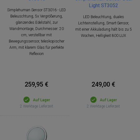
Light ST3052
Simplehuman Sensor ST3016 - LED
Beleuschtung, 5x Vergrößerung,
LED Beleuchtung, duales
glänzendes Edelstahl, zur
Lichteinstellung, Smart-Sensor,
Wandmontage, Durchmesser: 20
mit einer Akkuladung hält bis zu 5
cm, verstellbar mit
Wochen, Helligkeit 800 LUX
Bewegungssensor, teleskopischer
Arm, mit klarem Glas für perfekte
Reflexion
259,95 €
249,00 €
Auf Lager
Auf Lager
2 Werktage Lieferzeit
2 Werktage Lieferzeit