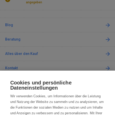
angegeben
Blog
Beratung
Alles über den Kauf
Kontakt
Cookies und persönliche
Kontaktieren Sie uns
Dateneinstellungen
info@robotworld.de
Wir verwenden Cookies, um Informationen über die Leistung
und Nutzung der Website zu sammeln und zu analysieren, um
+49 25 197 159 962
Mo-Fr 8:00—16:00 Uhr
die Funktionen der sozialen Medien zu nutzen und um Inhalte
und Anzeigen zu verbessern und zu personalisieren. Mit Ihrer