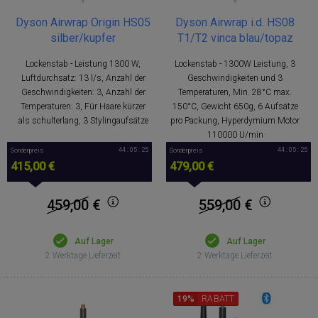
Dyson Airwrap Origin HS05
Dyson Airwrap i.d. HS08
silber/kupfer
T1/T2 vinca blau/topaz
Lockenstab - Leistung 1300 W,
Lockenstab - 1300W Leistung, 3
Luftdurchsatz: 13 l/s, Anzahl der
Geschwindigkeiten und 3
Geschwindigkeiten: 3, Anzahl der
Temperaturen, Min. 28°C max.
Temperaturen: 3, Für Haare kürzer
150°C, Gewicht 650g, 6 Aufsätze
als schulterlang, 3 Stylingaufsätze
pro Packung, Hyperdymium Motor
110000 U/min
44 : 05 : 25
44 : 05 : 25
Sonderpreis
Sonderpreis
415,00 €
479,00 €
459,00
€
559,00
€
Auf Lager
Auf Lager
2 Werktage Lieferzeit
2 Werktage Lieferzeit
19%
RABATT