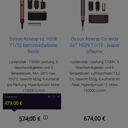
Dyson Airwrap i.d. HS08
Dyson Airwrap Co-anda
T1/T2 bernsteinfarbene
2x™ HS09 T1/T2 - jasper
Seide
pflaume
Lockenstab - 1300W Leistung, 3
Lockenstab - Leistung 1700W, 3
Geschwindigkeiten und 3
Geschwindigkeiten und 4
Temperaturen, Min. 28°C max.
Temperaturen, Luftdurchsatz 15,2
150°C, Gewicht 650g, 6 Aufsätze
l/s, Gewicht 550g, 6 Aufsätze im
pro Packung, Hyperdymium Motor
Paket, Hyperdymium™ 2 Motor
110000 U/min
150000 U/min
44 : 05 : 26
Sonderpreis
479,00 €
674,00 €
574,00
€