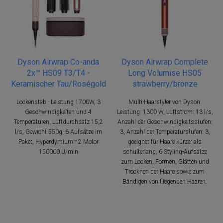
Dyson Airwrap Co-anda
Dyson Airwrap Complete
2x™ HS09 T3/T4 -
Long Volumise HS05
Keramischer Tau/Roségold
strawberry/bronze
Lockenstab - Leistung 1700W, 3
Multi-Haarstyler von Dyson:
Geschwindigkeiten und 4
Leistung: 1300 W, Luftstrom: 13 l/s,
Temperaturen, Luftdurchsatz 15,2
Anzahl der Geschwindigkeitsstufen:
l/s, Gewicht 550g, 6 Aufsätze im
3, Anzahl der Temperaturstufen: 3,
Paket, Hyperdymium™ 2 Motor
geeignet für Haare kürzer als
150000 U/min
schulterlang, 6 Styling-Aufsätze
zum Locken, Formen, Glätten und
Trocknen der Haare sowie zum
Bändigen von fliegenden Haaren.