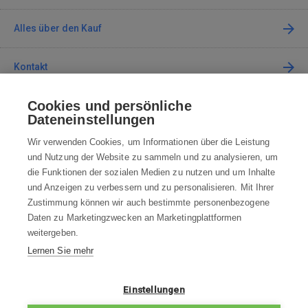
Alles über den Kauf
Kontakt
Cookies und persönliche
Kontaktieren Sie uns
Dateneinstellungen
info@robotworld.de
Wir verwenden Cookies, um Informationen über die Leistung
und Nutzung der Website zu sammeln und zu analysieren, um
+49 25 197 159 962
Mo-Fr 8:00—16:00 Uhr
die Funktionen der sozialen Medien zu nutzen und um Inhalte
und Anzeigen zu verbessern und zu personalisieren. Mit Ihrer
ALLE KONTAKTE
Zustimmung können wir auch bestimmte personenbezogene
Daten zu Marketingzwecken an Marketingplattformen
AGB
weitergeben.
Lernen Sie mehr
WIDERRUFSBELEHRUNG
DATENSCHUTZERKLÄRUNG
Einstellungen