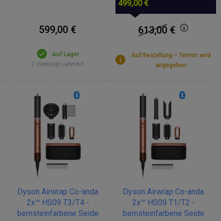
499,00 €
599,00 €
613,00
€
Auf Lager
Auf Bestellung – Termin wird
2 Werktage Lieferzeit
angegeben
Dyson Airwrap Co-anda
Dyson Airwrap Co-anda
2x™ HS09 T3/T4 -
2x™ HS09 T1/T2 -
bernsteinfarbene Seide
bernsteinfarbene Seide