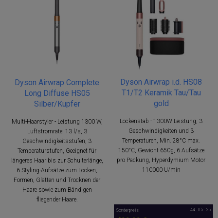
Dyson Airwrap i.d. HS08
Dyson Airwrap Complete
T1/T2 Keramik Tau/Tau
Long Diffuse HS05
gold
Silber/Kupfer
Lockenstab - 1300W Leistung, 3
Multi-Haarstyler - Leistung 1300 W,
Geschwindigkeiten und 3
Luftstromrate: 13 l/s, 3
Temperaturen, Min. 28°C max.
Geschwindigkeitsstufen, 3
150°C, Gewicht 650g, 6 Aufsätze
Temperaturstufen, Geeignet für
pro Packung, Hyperdymium Motor
längeres Haar bis zur Schulterlänge,
110000 U/min
6 Styling-Aufsätze zum Locken,
Formen, Glätten und Trocknen der
Haare sowie zum Bändigen
fliegender Haare.
44 : 05 : 25
Sonderpreis