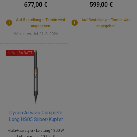
677,00 €
599,00 €
Auf Bestellung – Termin wird
Auf Bestellung – Termin wird
angegeben
angegeben
Wird erwartet 21. 8. 2026
11%
RABATT
Dyson Airwrap Complete
Long HS05 Silber/Kupfer
Multi-Haarstyler - Leistung 1300 W,
Luftstromrate: 13 l/s, 3