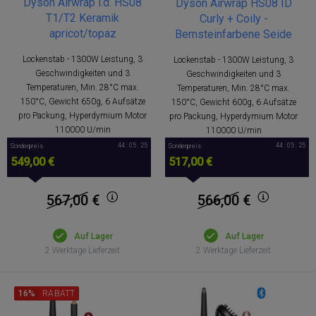
Dyson Airwrap i.d. HS08
Dyson Airwrap HS08 ID
T1/T2 Keramik
Curly + Coily -
apricot/topaz
Bernsteinfarbene Seide
Lockenstab - 1300W Leistung, 3
Lockenstab - 1300W Leistung, 3
Geschwindigkeiten und 3
Geschwindigkeiten und 3
Temperaturen, Min. 28°C max.
Temperaturen, Min. 28°C max.
150°C, Gewicht 650g, 6 Aufsätze
150°C, Gewicht 600g, 6 Aufsätze
pro Packung, Hyperdymium Motor
pro Packung, Hyperdymium Motor
110000 U/min
110000 U/min
44 : 05 : 25
44 : 05 : 25
Sonderpreis
Sonderpreis
549,00 €
517,00 €
567,00
€
566,00
€
Auf Lager
Auf Lager
2 Werktage Lieferzeit
2 Werktage Lieferzeit
16%
RABATT