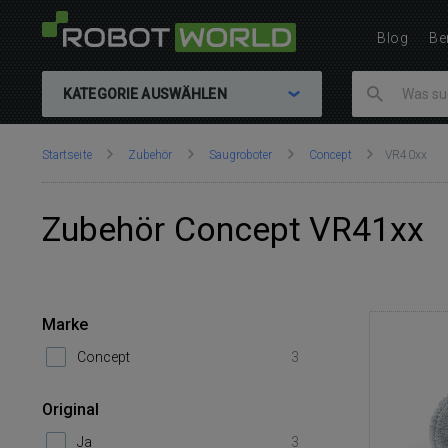
Blog
Be
KATEGORIE AUSWÄHLEN
Sie
Startseite
Zubehör
Saugroboter
Concept
VR40xx
sind
hier:
Zubehör Concept VR41xx
Marke
Concept
3
Original
Ja
3