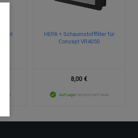
ncept
HEPA + Schaumstofffilter für
Concept VR4050
8,00 €
h heute
Auf Lager
Versand noch heute