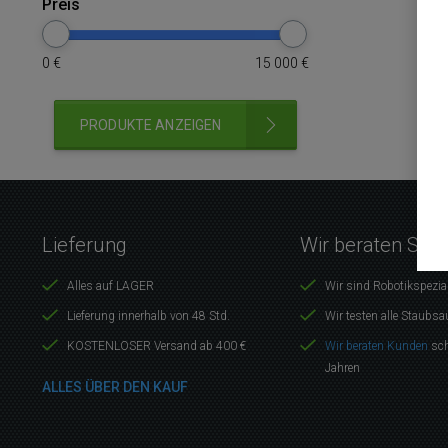
Preis
0
€
15 000
€
PRODUKTE ANZEIGEN
Lieferung
Wir beraten Sie 
Alles auf LAGER
Wir sind Robotikspezia
Lieferung innerhalb von 48 Std.
Wir testen alle Staubsa
KOSTENLOSER Versand ab 400 €
Wir beraten Kunden
sch
Jahren
ALLES ÜBER DEN KAUF