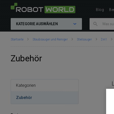
Blog
Be
KATEGORIE AUSWÄHLEN
Sie
Startseite
Staubsauger und Reiniger
Stielsauger
2in1
sind
hier:
Zubehör
Kategorien
Zubehör