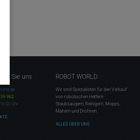
eren Sie uns
ROBOT WORLD
orld.de
Wir sind Spezialisten für den Verkauf
159 962
von robotischen Helfern-
16:00 Uhr
Staubsaugern, Reinigern, Mopps,
Mähern und Drohnen
KTE
ALLES ÜBER UNS