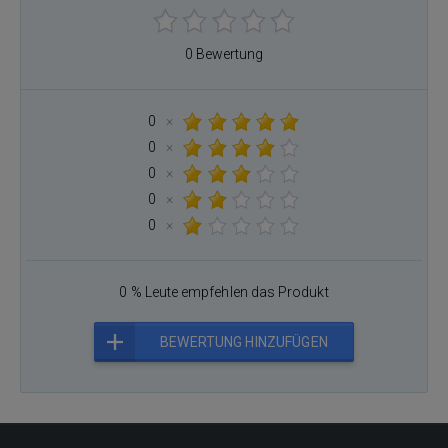
0 Bewertung
0
×
0
×
0
×
0
×
0
×
0 % Leute empfehlen das Produkt
BEWERTUNG HINZUFÜGEN