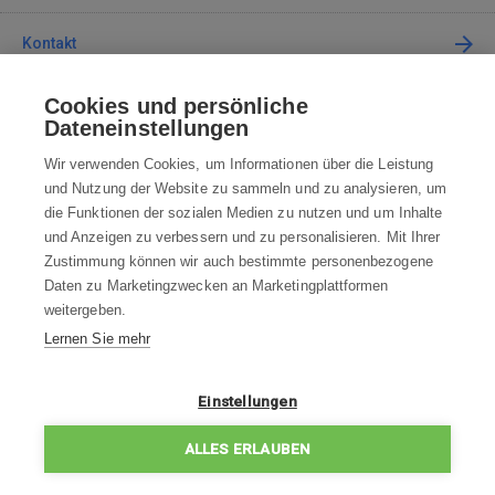
Kontakt
Cookies und persönliche
Kontaktieren Sie uns
Dateneinstellungen
info@robotworld.de
Wir verwenden Cookies, um Informationen über die Leistung
und Nutzung der Website zu sammeln und zu analysieren, um
+49 25 197 159 962
Mo-Fr 8:00—16:00 Uhr
die Funktionen der sozialen Medien zu nutzen und um Inhalte
und Anzeigen zu verbessern und zu personalisieren. Mit Ihrer
ALLE KONTAKTE
Zustimmung können wir auch bestimmte personenbezogene
Daten zu Marketingzwecken an Marketingplattformen
AGB
weitergeben.
Lernen Sie mehr
WIDERRUFSBELEHRUNG
DATENSCHUTZERKLÄRUNG
Einstellungen
IMPRESSUM
ALLES ERLAUBEN