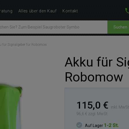
ratung
Alles über den Kauf
Kontakt
Suchen
u für Signalgeber für Robomow
Akku für Si
Robomow
115,0 €
inkl. MwSt
96,6 € zzgl. MwSt.
1-2 St.
Auf Lager