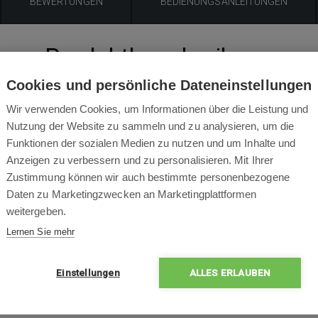
BEWERTUNGEN
BEDIENUNGSANLEITUNGEN
Produktbeschreibung
Cookies und persönliche Dateneinstellungen
 Robomow Rasenmähroboter. Der Signalgeber wird genutzt um
Wir verwenden Cookies, um Informationen über die Leistung und
u lassen ohne eine zweite Ladestation zu benötigen. Geeignet f
Nutzung der Website zu sammeln und zu analysieren, um die
Funktionen der sozialen Medien zu nutzen und um Inhalte und
Anzeigen zu verbessern und zu personalisieren. Mit Ihrer
Zustimmung können wir auch bestimmte personenbezogene
Packungsinhalt
Daten zu Marketingzwecken an Marketingplattformen
weitergeben.
Lernen Sie mehr
Einstellungen
ALLES ERLAUBEN
1x
Ni-MH-Akku mit