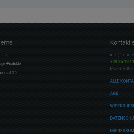
gerne
Kontakti
info@robotw
listen
+49 25 197 
uger-Produkte
Mo-Fr 8:00—
on seit 20
ALLE KONTA
AGB
WIDERRUFS
DATENSCH
IMPRESSU