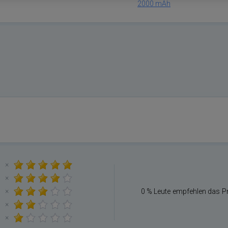
2000 mAh
×
×
×
0 % Leute empfehlen das P
×
×