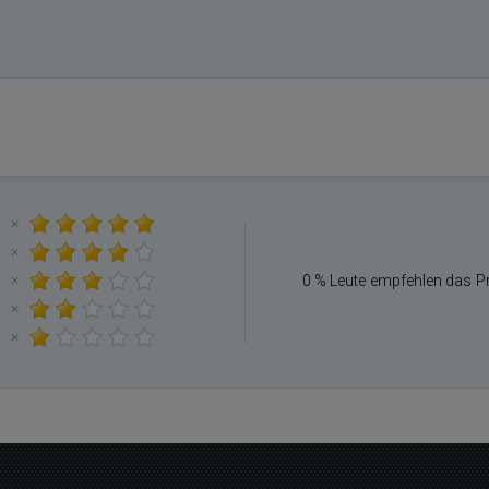
×
×
×
0 % Leute empfehlen das P
×
×