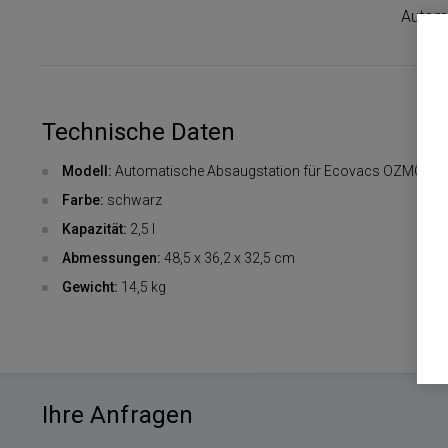
Automa
Technische Daten
Modell:
Automatische Absaugstation für Ecovacs OZMO T8 
Farbe:
schwarz
Kapazität:
2,5 l
Abmessungen:
48,5 x 36,2 x 32,5 cm
Gewicht:
14,5 kg
Ihre Anfragen