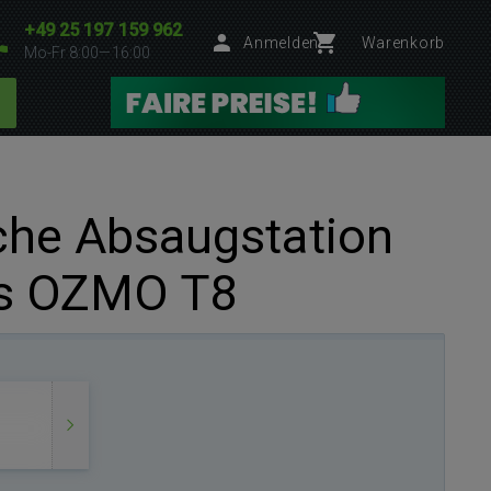
+49 25 197 159 962
Anmelden
Warenkorb
Mo-Fr 8:00—16:00
che Absaugstation
cs OZMO T8