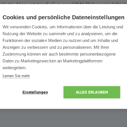
tische Absaugstation für Ecovacs OZMO T8 Serie inkl. 2 Staub
Cookies und persönliche Dateneinstellungen
Wir verwenden Cookies, um Informationen über die Leistung und
Nutzung der Website zu sammeln und zu analysieren, um die
Packungsinhalt
Funktionen der sozialen Medien zu nutzen und um Inhalte und
Anzeigen zu verbessern und zu personalisieren. Mit Ihrer
- CH1918
Zustimmung können wir auch bestimmte personenbezogene
Daten zu Marketingzwecken an Marketingplattformen
weitergeben.
Lernen Sie mehr
1x
Automatische
2x
St
Absaugstation für
Einstellungen
ALLES ERLAUBEN
Ecovacs OZMO T8