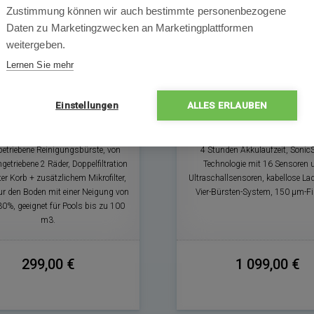
Zustimmung können wir auch bestimmte personenbezogene
Daten zu Marketingzwecken an Marketingplattformen
weitergeben.
Lernen Sie mehr
Aiper Scuba E1
Beatbot AquaSens
Einstellungen
ALLES ERLAUBEN
kubetriebener Poolreiniger mit
Automatischer AKU-Sauger 
ltration - Reinigungszyklus von 100
Flächenparker, reinigt Boden, W
ten, magnetische Ladestation,
Wasserlinie, 10.000 mAh-Akku mi
etriebene Reinigungsbürste, von
4 Stunden Akkulaufzeit, Sonic
getriebene 2 Räder, Doppelfiltration
Technologie mit 16 Sensoren 
ter Korb + zusätzlichem Mikrofilter,
Ultraschallsensoren, kabellose Lad
nur den Boden mit einer Neigung von
Vier-Bürsten-System, 150 μm-Fi
30%, geeignet für Pools bis zu 100
m3.
299,00 €
1 099,00 €