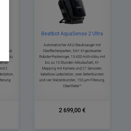
e 2
Beatbot AquaSense 2 Ultra
mit
Automatischer AKU-Staubsauger mit
ände und
Oberflächenparken, 5in1 KI-gesteuerter
t bis zu
Roboter-Poolreiniger, 13.400 mAh-Akku mit
Sense-
bis zu 10 Stunden Akkulaufzeit, KI-
und 2
Mapping mit Kamera und 27 Sensoren,
estation,
kabellose Ladestation, zwei Seitenbürsten
lterung
und vier Walzenbürsten, 150 μm-Filterung,
ClearWater™
2 699,00 €