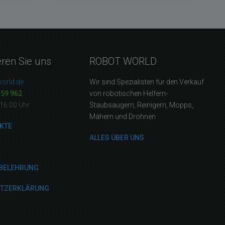
eren Sie uns
ROBOT WORLD
orld.de
Wir sind Spezialisten für den Verkauf
159 962
von robotischen Helfern-
16:00 Uhr
Staubsaugern, Reinigern, Mopps,
Mähern und Drohnen
KTE
ALLES ÜBER UNS
BELEHRUNG
UTZERKLÄRUNG
M