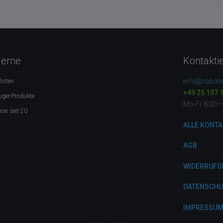
gerne
Kontakti
info@robotw
listen
+49 25 197 
uger-Produkte
Mo-Fr 8:00—
on seit 20
ALLE KONTA
AGB
WIDERRUFS
DATENSCH
IMPRESSU