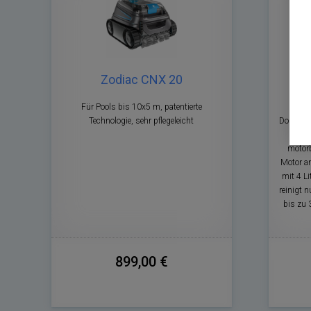
Zodiac CNX 20
Für Pools bis 10x5 m, patentierte
Ak
Technologie, sehr pflegeleicht
Doppelfi
Minu
motorb
Motor an
mit 4 Li
reinigt 
bis zu 
899,00 €