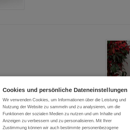
orisierter Auslauf
Cookies und persönliche Dateneinstellungen
Wir verwenden Cookies, um Informationen über die Leistung und
Brush Pro
repräsentiert den neuesten Stand der
Nutzung der Website zu sammeln und zu analysieren, um die
t zwei Arten von Borsten und eine Silikonlamelle und
Funktionen der sozialen Medien zu nutzen und um Inhalte und
Arten von Schmutz. Ob Krümel, Haare oder
Anzeigen zu verbessern und zu personalisieren. Mit Ihrer
pielerisch mit jeder Oberfläche um. Das spezielle
Zustimmung können wir auch bestimmte personenbezogene