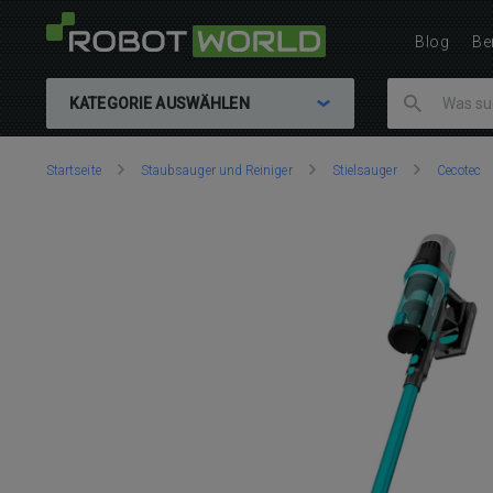
Blog
Be
KATEGORIE AUSWÄHLEN
Sie
Startseite
Staubsauger und Reiniger
Stielsauger
Cecotec
sind
hier: