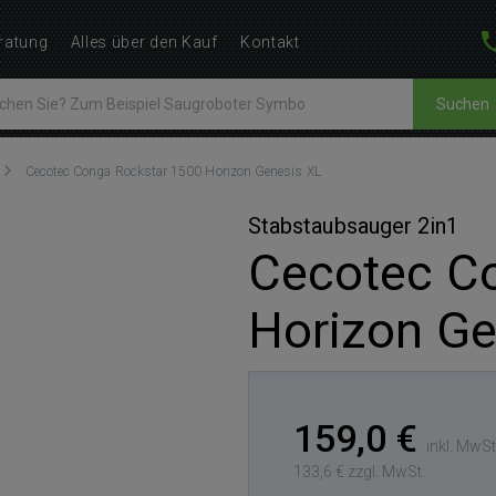
ratung
Alles über den Kauf
Kontakt
Suchen
Cecotec Conga Rockstar 1500 Horizon Genesis XL
Stabstaubsauger 2in1
Cecotec C
Horizon Ge
159,0 €
inkl. MwSt
133,6 € zzgl. MwSt.