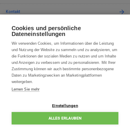
Kontakt
Cookies und persönliche
Kontaktieren Sie uns
Dateneinstellungen
info@robotworld.de
Wir verwenden Cookies, um Informationen über die Leistung
und Nutzung der Website zu sammeln und zu analysieren, um
+49 25 197 159 962
Mo-Fr 8:00—16:00 Uhr
die Funktionen der sozialen Medien zu nutzen und um Inhalte
und Anzeigen zu verbessern und zu personalisieren. Mit Ihrer
ALLE KONTAKTE
Zustimmung können wir auch bestimmte personenbezogene
Daten zu Marketingzwecken an Marketingplattformen
AGB
weitergeben.
Lernen Sie mehr
WIDERRUFSBELEHRUNG
DATENSCHUTZERKLÄRUNG
Einstellungen
IMPRESSUM
ALLES ERLAUBEN