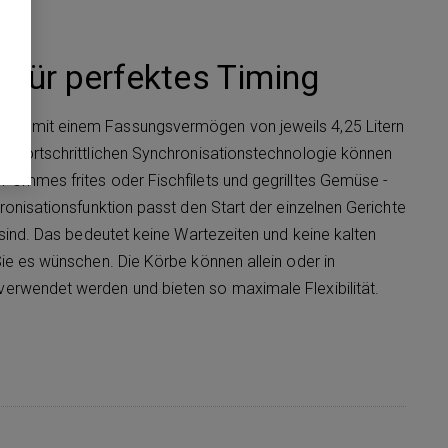
 für perfektes Timing
örbe
mit einem Fassungsvermögen von jeweils 4,25 Litern
er fortschrittlichen Synchronisationstechnologie können
 Pommes frites oder Fischfilets und gegrilltes Gemüse -
ronisationsfunktion passt den Start der einzelnen Gerichte
 sind. Das bedeutet keine Wartezeiten und keine kalten
Sie es wünschen. Die Körbe können allein oder in
verwendet werden und bieten so maximale Flexibilität.