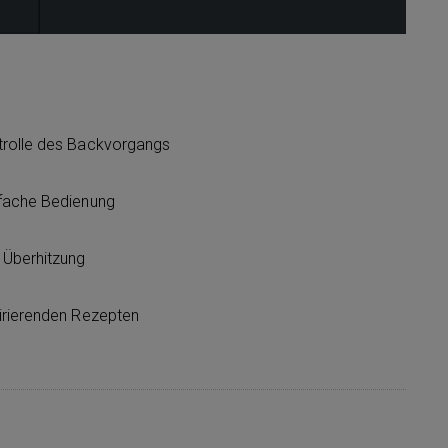
trolle des Backvorgangs
nfache Bedienung
Überhitzung
irierenden Rezepten