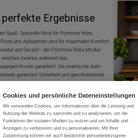
 perfekte Ergebnisse
 Spaß. Spezielle Modi für Pommes frites,
, Pizza und Aufwärmen sind für maximalen Komfort
ratur und Garzeit - der Pommes-frites-Modus
in weiches Inneres, während das
prigen Kruste garantiert. Die praktische Auto-
lade garantiert Sicherheit und gleichbleibende
che gleichermaßen geeignet, die die Präzision der
rzunehmen, zu schätzen wissen.
Cookies und persönliche Dateneinstellungen
Wir verwenden Cookies, um Informationen über die Leistung und
Nutzung der Website zu sammeln und zu analysieren, um die
Funktionen der sozialen Medien zu nutzen und um Inhalte und
Anzeigen zu verbessern und zu personalisieren. Mit Ihrer
Zustimmung können wir auch bestimmte personenbezogene