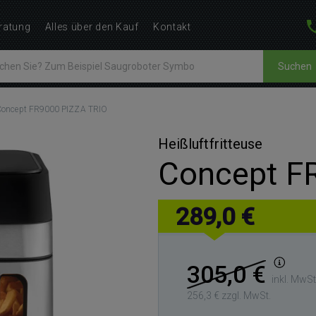
ratung
Alles über den Kauf
Kontakt
Suchen
Concept FR9000 PIZZA TRIO
Heißluftfritteuse
Concept F
289,0 €
305,0 €
inkl. MwSt
256,3 € zzgl. MwSt.