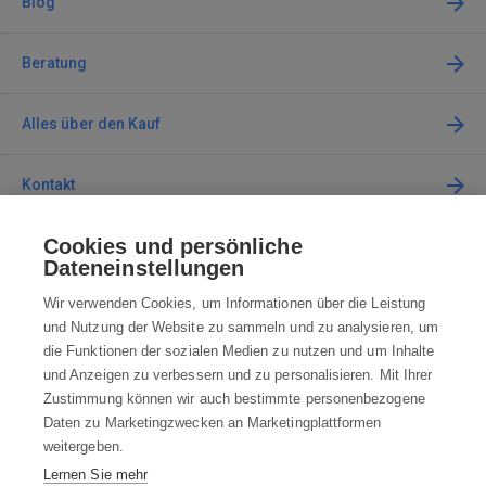
Blog
Beratung
Alles über den Kauf
Kontakt
Cookies und persönliche
Kontaktieren Sie uns
Dateneinstellungen
info@robotworld.de
Wir verwenden Cookies, um Informationen über die Leistung
und Nutzung der Website zu sammeln und zu analysieren, um
+49 25 197 159 962
Mo-Fr 8:00—16:00 Uhr
die Funktionen der sozialen Medien zu nutzen und um Inhalte
und Anzeigen zu verbessern und zu personalisieren. Mit Ihrer
ALLE KONTAKTE
Zustimmung können wir auch bestimmte personenbezogene
Daten zu Marketingzwecken an Marketingplattformen
AGB
weitergeben.
Lernen Sie mehr
WIDERRUFSBELEHRUNG