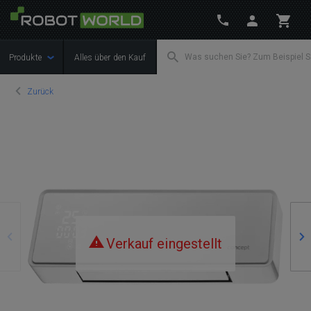
Produkte
Alles über den Kauf
Zurück
Zurück
We
Verkauf eingestellt