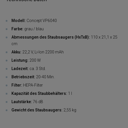
Modell:
Concept VP6040
Farbe:
grau / blau
Abmessungen des Staubsaugers (HxTxB):
110 x 21,1 x 25
cm
Akku:
22,2 V, Li-Ion 2200 mAh
Leistung:
200 W
Ladezeit:
ca. 3 Std.
Betriebszeit:
20-40 Min.
Filter:
HEPA-Filter
Kapazität des Staubbehälters:
1 l
Lautstärke:
76 dB
Gewicht des Staubsaugers:
2,55 kg