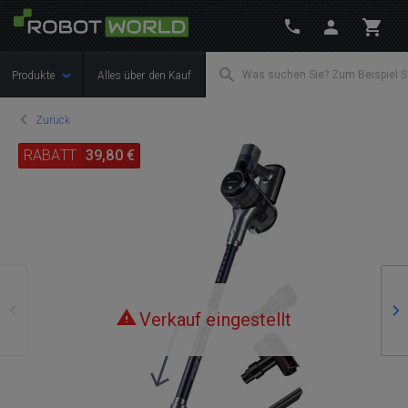
Produkte
Alles über den Kauf
Zurück
RABATT
39,80 €
Zurück
We
Verkauf eingestellt