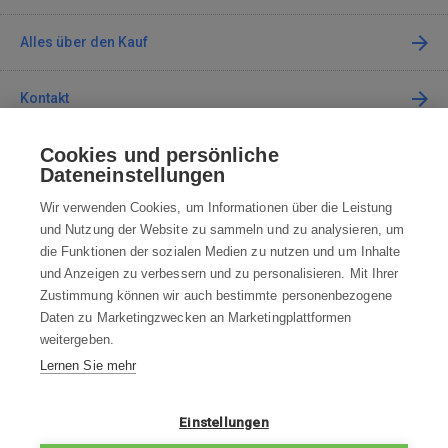
Alles über den Kauf
Kontakt
Cookies und persönliche
Kontaktieren Sie uns
Dateneinstellungen
info@robotworld.de
Wir verwenden Cookies, um Informationen über die Leistung
und Nutzung der Website zu sammeln und zu analysieren, um
+49 25 197 159 962
Mo-Fr 8:00—16:00 Uhr
die Funktionen der sozialen Medien zu nutzen und um Inhalte
und Anzeigen zu verbessern und zu personalisieren. Mit Ihrer
ALLE KONTAKTE
Zustimmung können wir auch bestimmte personenbezogene
Daten zu Marketingzwecken an Marketingplattformen
AGB
weitergeben.
Lernen Sie mehr
WIDERRUFSBELEHRUNG
DATENSCHUTZERKLÄRUNG
Einstellungen