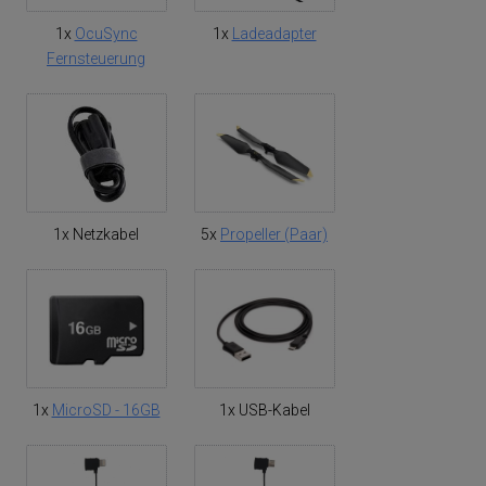
1x
OcuSync
1x
Ladeadapter
Fernsteuerung
1x Netzkabel
5x
Propeller (Paar)
1x
MicroSD - 16GB
1x USB-Kabel