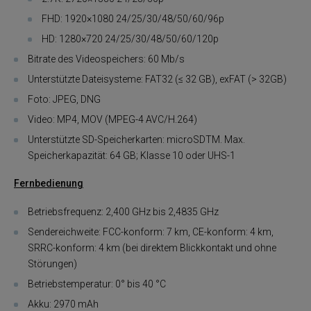
FHD: 1920×1080 24/25/30/48/50/60/96p
HD: 1280×720 24/25/30/48/50/60/120p
Bitrate des Videospeichers: 60 Mb/s
Unterstützte Dateisysteme: FAT32 (≤ 32 GB), exFAT (> 32GB)
Foto: JPEG, DNG
Video: MP4, MOV (MPEG-4 AVC/H.264)
Unterstützte SD-Speicherkarten: microSDTM. Max.
Speicherkapazität: 64 GB; Klasse 10 oder UHS-1
Fernbedienung
Betriebsfrequenz: 2,400 GHz bis 2,4835 GHz
Sendereichweite: FCC-konform: 7 km, CE-konform: 4 km,
SRRC-konform: 4 km (bei direktem Blickkontakt und ohne
Störungen)
Betriebstemperatur: 0° bis 40 °C
Akku: 2970 mAh