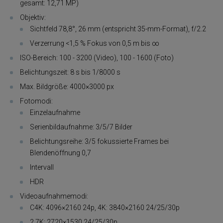
gesamt: 12,71 MP)
Objektiv:
Sichtfeld 78,8°, 26 mm (entspricht 35-mm-Format), f/2.2
Verzerrung <1,5 % Fokus von 0,5 m bis ∞
ISO-Bereich: 100 - 3200 (Video), 100 - 1600 (Foto)
Belichtungszeit: 8 s bis 1/8000 s
Max. Bildgröße: 4000×3000 px
Fotomodi:
Einzelaufnahme
Serienbildaufnahme: 3/5/7 Bilder
Belichtungsreihe: 3/5 fokussierte Frames bei
Blendenöffnung 0,7
Intervall
HDR
Videoaufnahmemodi:
C4K: 4096×2160 24p, 4K: 3840×2160 24/25/30p
2.7K: 2720×1530 24/25/30p