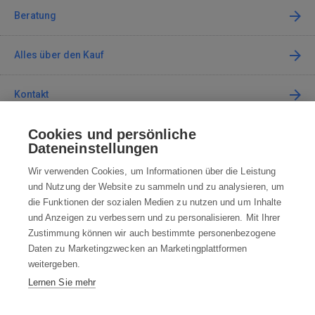
Beratung
Alles über den Kauf
Kontakt
Cookies und persönliche
Kontaktieren Sie uns
Dateneinstellungen
info@robotworld.de
Wir verwenden Cookies, um Informationen über die Leistung
und Nutzung der Website zu sammeln und zu analysieren, um
+49 25 197 159 962
Mo-Fr 8:00—16:00 Uhr
die Funktionen der sozialen Medien zu nutzen und um Inhalte
und Anzeigen zu verbessern und zu personalisieren. Mit Ihrer
ALLE KONTAKTE
Zustimmung können wir auch bestimmte personenbezogene
Daten zu Marketingzwecken an Marketingplattformen
AGB
weitergeben.
Lernen Sie mehr
WIDERRUFSBELEHRUNG