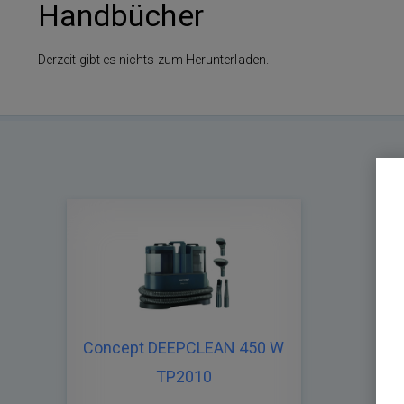
Handbücher
Derzeit gibt es nichts zum Herunterladen.
Concept DEEPCLEAN 450 W
TP2010