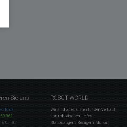
eren Sie uns
ROBOT WORLD
orld.de
Wir sind Spezialisten für den Verkauf
159 962
von robotischen Helfern-
16:00 Uhr
Staubsaugern, Reinigern, Mopps,