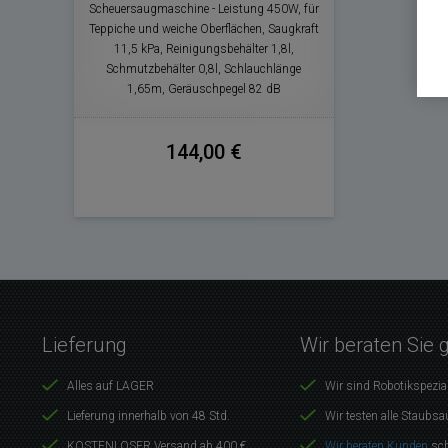
Scheuersaugmaschine - Leistung 450W, für
Teppiche und weiche Oberflächen, Saugkraft
11,5 kPa, Reinigungsbehälter 1,8l,
Schmutzbehälter 0,8l, Schlauchlänge
1,65m, Geräuschpegel 82 dB
144,00 €
Lieferung
Wir beraten Sie 
Alles auf LAGER
Wir sind Robotikspezia
Lieferung innerhalb von 48 Std.
Wir testen alle Staubsa
KOSTENLOSER Versand ab 400 €
Wir beraten Kunden
sch