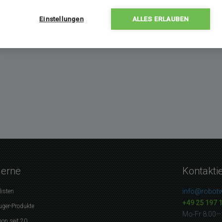
Einstellungen
ALLES ERLAUBEN
gerne
Kontakti
info@robotw
listen
+49 25 197 
uger-Produkte
Mo-Fr 8:00—
on seit 20