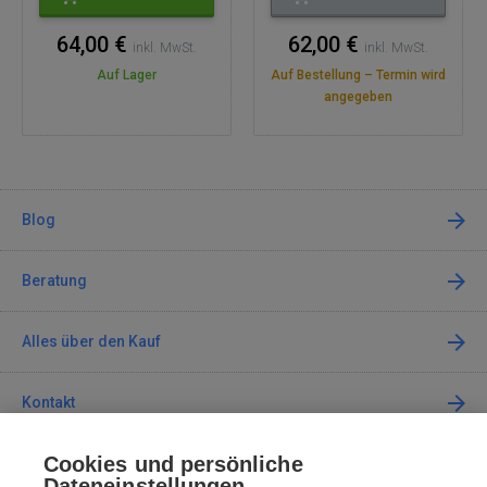
64,00 €
62,00 €
inkl. MwSt.
inkl. MwSt.
Auf Lager
Auf Bestellung – Termin wird
angegeben
Blog
Beratung
Alles über den Kauf
Kontakt
Cookies und persönliche
Kontaktieren Sie uns
Dateneinstellungen