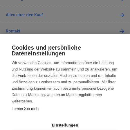
Alles über den Kauf
Kontakt
Cookies und persönliche
Kontaktieren Sie uns
Dateneinstellungen
info@robotworld.de
Wir verwenden Cookies, um Informationen über die Leistung
und Nutzung der Website zu sammeln und zu analysieren, um
+49 25 197 159 962
Mo-Fr 8:00—16:00 Uhr
die Funktionen der sozialen Medien zu nutzen und um Inhalte
und Anzeigen zu verbessern und zu personalisieren. Mit Ihrer
ALLE KONTAKTE
Zustimmung können wir auch bestimmte personenbezogene
Daten zu Marketingzwecken an Marketingplattformen
AGB
weitergeben.
Lernen Sie mehr
WIDERRUFSBELEHRUNG
DATENSCHUTZERKLÄRUNG
Einstellungen