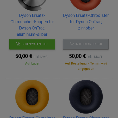
Dyson Ersatz-
Dyson Ersatz-Ohrpolster
Ohrmuschel-Kappen für
für Dyson OnTrac,
Dyson OnTrac,
zinnober
aluminium-silber
IN DEN WARENKORB
IN DEN WARENKORB
50,00 €
50,00 €
inkl. MwSt.
inkl. MwSt.
Auf Lager
Auf Bestellung – Termin wird
angegeben