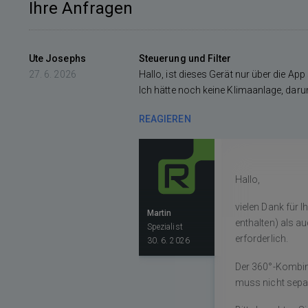
Ihre Anfragen
Ute Josephs
Steuerung und Filter
27. 6. 2026
Hallo, ist dieses Gerät nur über die Ap
Ich hätte noch keine Klimaanlage, daru
REAGIEREN
Hallo,
vielen Dank für 
Martin
enthalten) als a
Spezialist
erforderlich.
30. 6. 2026
Der 360°-Kombinat
muss nicht separ