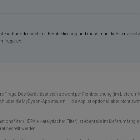
p steuerbar oder auch mit Fernbedienung und muss man die Filter zusätzl
m frage ich.
Ihre Frage. Das Gerät lässt sich sowohl per Fernbedienung (im Lieferum
uch über die MyDyson-App steuern — die App ist optional, aber nicht zw
ionsfilter (HEPA + katalytischer Filter) ist ebenfalls im Lieferumfang e
at bestellt werden.