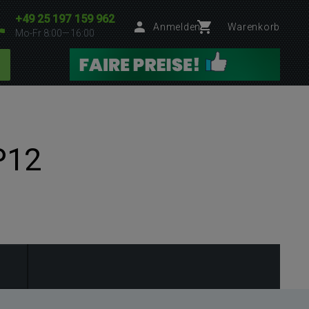
+49 25 197 159 962
Anmelden
Warenkorb
Mo-Fr 8:00—16:00
P12
N