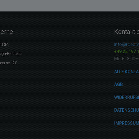
gerne
Kontakti
info@robotw
listen
+49 25 197 
uger-Produkte
Mo-Fr 8:00—
on seit 20
ALLE KONTA
AGB
WIDERRUFS
DATENSCH
IMPRESSU