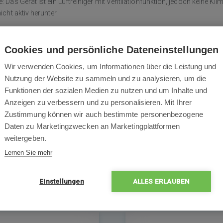
e: Das Gerät ist ein Luftreiniger mit Ventilationfunktion, jedoch keine Kl
nicht aktiv herunter.
 Grüßen
 ROBOT WORLD
Cookies und persönliche Dateneinstellungen
Wir verwenden Cookies, um Informationen über die Leistung und
Nutzung der Website zu sammeln und zu analysieren, um die
Funktionen der sozialen Medien zu nutzen und um Inhalte und
Anzeigen zu verbessern und zu personalisieren. Mit Ihrer
Zustimmung können wir auch bestimmte personenbezogene
Daten zu Marketingzwecken an Marketingplattformen
ANFRAGE EINFÜGEN
weitergeben.
Lernen Sie mehr
Einstellungen
ALLES ERLAUBEN
Das könnte Sie auch interessieren