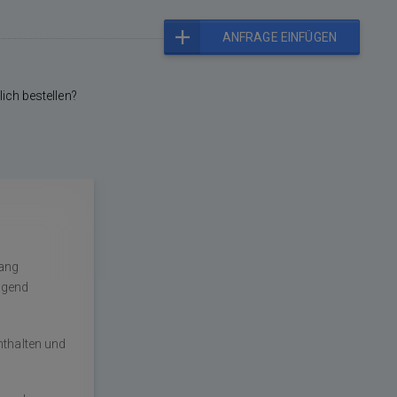
ANFRAGE EINFÜGEN
ich bestellen?
fang
ingend
nthalten und