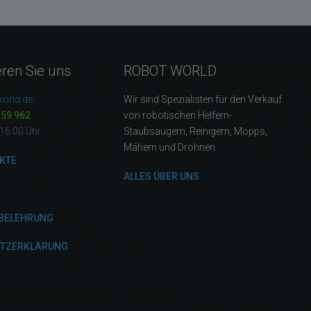
eren Sie uns
ROBOT WORLD
orld.de
Wir sind Spezialisten für den Verkauf
159 962
von robotischen Helfern-
16:00 Uhr
Staubsaugern, Reinigern, Mopps,
Mähern und Drohnen
KTE
ALLES ÜBER UNS
BELEHRUNG
UTZERKLÄRUNG
M