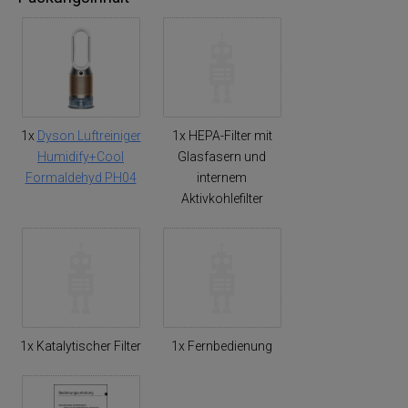
1x
Dyson Luftreiniger
1x HEPA-Filter mit
Humidify+Cool
Glasfasern und
Formaldehyd PH04
internem
Aktivkohlefilter
1x Katalytischer Filter
1x Fernbedienung