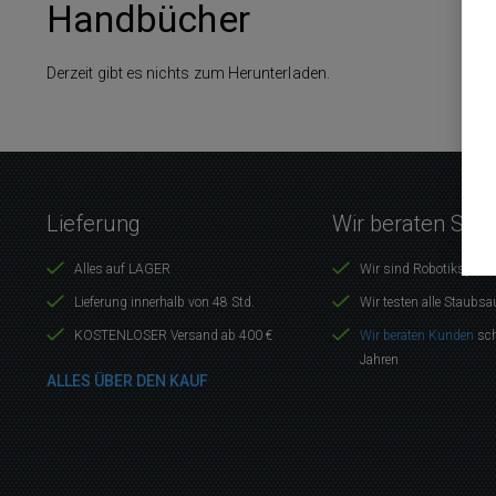
Handbücher
Derzeit gibt es nichts zum Herunterladen.
Lieferung
Wir beraten Sie 
Alles auf LAGER
Wir sind Robotikspezia
Lieferung innerhalb von 48 Std.
Wir testen alle Staubsa
KOSTENLOSER Versand ab 400 €
Wir beraten Kunden
sch
Jahren
ALLES ÜBER DEN KAUF