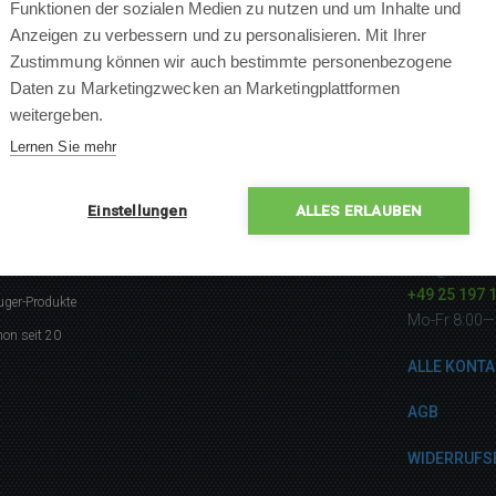
Funktionen der sozialen Medien zu nutzen und um Inhalte und
Anzeigen zu verbessern und zu personalisieren. Mit Ihrer
Zustimmung können wir auch bestimmte personenbezogene
Daten zu Marketingzwecken an Marketingplattformen
weitergeben.
Lernen Sie mehr
Einstellungen
ALLES ERLAUBEN
gerne
Kontakti
info@robotw
listen
+49 25 197 
uger-Produkte
Mo-Fr 8:00—
on seit 20
ALLE KONTA
AGB
WIDERRUFS