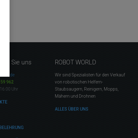
eren Sie uns
ROBOT WORLD
orld.de
Wir sind Spezialisten für den Verkauf
159 962
von robotischen Helfern-
16:00 Uhr
Staubsaugern, Reinigern, Mopps,
Mähern und Drohnen
KTE
ALLES ÜBER UNS
BELEHRUNG