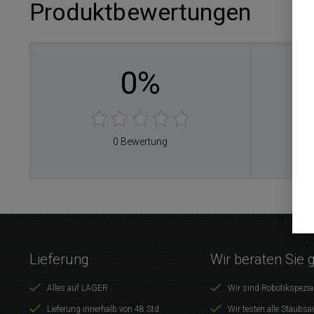
Produktbewertungen
0%
0
0
0
0
0 Bewertung
0
Lieferung
Wir beraten Sie 
Alles auf LAGER
Wir sind Robotikspezia
Lieferung innerhalb von 48 Std.
Wir testen alle Staubsa