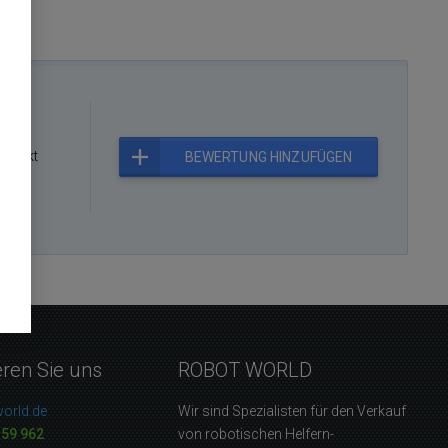
rodukt
BEWERTUNG HINZUFÜGEN
eren Sie uns
ROBOT WORLD
orld.de
Wir sind Spezialisten für den Verkauf
159 962
von robotischen Helfern-