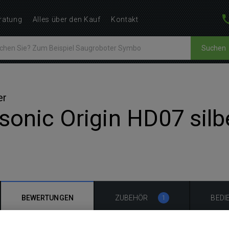
ratung
Alles über den Kauf
Kontakt
Suchen
er
onic Origin HD07 silb
BEWERTUNGEN
ZUBEHÖR
BEDI
1