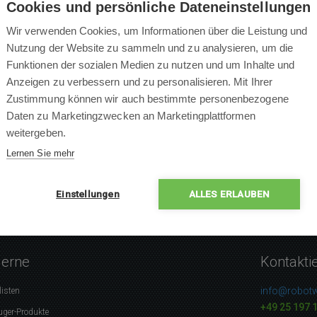
Cookies und persönliche Dateneinstellungen
Wir verwenden Cookies, um Informationen über die Leistung und
Nutzung der Website zu sammeln und zu analysieren, um die
Funktionen der sozialen Medien zu nutzen und um Inhalte und
×
Anzeigen zu verbessern und zu personalisieren. Mit Ihrer
×
Zustimmung können wir auch bestimmte personenbezogene
×
0 % Leute empfehlen das P
Daten zu Marketingzwecken an Marketingplattformen
×
weitergeben.
×
Lernen Sie mehr
Einstellungen
ALLES ERLAUBEN
gerne
Kontakti
info@robotw
listen
+49 25 197 
uger-Produkte