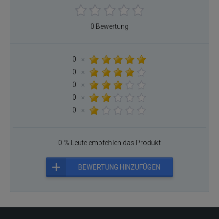
0 Bewertung
0
×
0
×
0
×
0
×
0
×
0 % Leute empfehlen das Produkt
BEWERTUNG HINZUFÜGEN