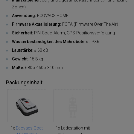
Mähzeitplaner:
Ja (für die gesamte Rasenfläche / für einzelne
Zonen)
Anwendung:
ECOVACS HOME
Firmware Aktualisierung:
FOTA (Firmware Over The Air)
Sicherheit:
PIN-Code, Alarm, GPS-Positionsverfolgung
Wasserbeständigkeit des Mähroboters:
IPX6
Lautstärke:
≤ 60 dB
Gewicht:
15,8 kg
Maße:
680 x 460 x 310 mm
Packungsinhalt
1x
Ecovacs Goat
1x Ladestation mit