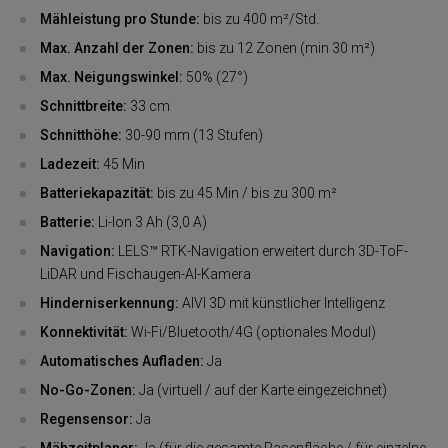
Mähleistung pro Stunde:
bis zu 400 m²/Std.
Max. Anzahl der Zonen:
bis zu 12 Zonen (min 30 m²)
Max. Neigungswinkel:
50% (27°)
Schnittbreite:
33 cm
Schnitthöhe:
30-90 mm (13 Stufen)
Ladezeit:
45 Min
Batteriekapazität:
bis zu 45 Min / bis zu 300 m²
Batterie:
Li-Ion 3 Ah (3,0 A)
Navigation:
LELS™ RTK-Navigation erweitert durch 3D-ToF-
LiDAR und Fischaugen-AI-Kamera
Hinderniserkennung:
AIVI 3D mit künstlicher Intelligenz
Konnektivität:
Wi-Fi/Bluetooth/4G (optionales Modul)
Automatisches Aufladen:
Ja
No-Go-Zonen:
Ja (virtuell / auf der Karte eingezeichnet)
Regensensor:
Ja