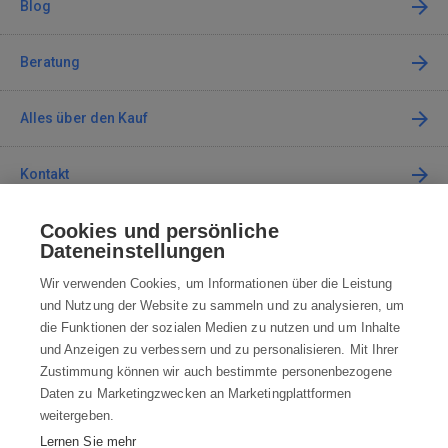
Blog
Beratung
Alles über den Kauf
Kontakt
Cookies und persönliche
Kontaktieren Sie uns
Dateneinstellungen
info@robotworld.de
Wir verwenden Cookies, um Informationen über die Leistung
und Nutzung der Website zu sammeln und zu analysieren, um
+49 25 197 159 962
Mo-Fr 8:00—16:00 Uhr
die Funktionen der sozialen Medien zu nutzen und um Inhalte
und Anzeigen zu verbessern und zu personalisieren. Mit Ihrer
ALLE KONTAKTE
Zustimmung können wir auch bestimmte personenbezogene
Daten zu Marketingzwecken an Marketingplattformen
AGB
weitergeben.
Lernen Sie mehr