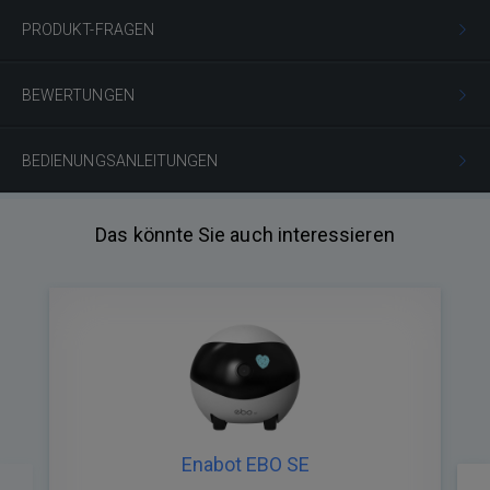
PRODUKT-FRAGEN
BEWERTUNGEN
BEDIENUNGSANLEITUNGEN
Das könnte Sie auch interessieren
Enabot EBO SE
Zurück
Nä