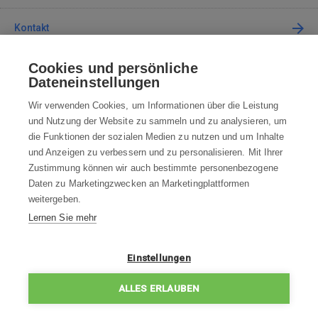
Kontakt
Cookies und persönliche
Kontaktieren Sie uns
Dateneinstellungen
info@robotworld.de
Wir verwenden Cookies, um Informationen über die Leistung
und Nutzung der Website zu sammeln und zu analysieren, um
+49 25 197 159 962
Mo-Fr 8:00—16:00 Uhr
die Funktionen der sozialen Medien zu nutzen und um Inhalte
und Anzeigen zu verbessern und zu personalisieren. Mit Ihrer
ALLE KONTAKTE
Zustimmung können wir auch bestimmte personenbezogene
Daten zu Marketingzwecken an Marketingplattformen
AGB
weitergeben.
Lernen Sie mehr
WIDERRUFSBELEHRUNG
DATENSCHUTZERKLÄRUNG
Einstellungen
IMPRESSUM
ALLES ERLAUBEN