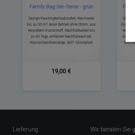
Family Bag 3er-Serie - grün
Famil
Design-Feuchtigkeitsabsorber, Reichweite
Design-
bis zu 30 m³, leiser Betrieb ohne Strom, aus
bis zu 6
recyceltem Kunststoff, Nachfüllbarkeit bis
recycel
zu 90 Tage, einfacher Nachfüllwechsel,
zu 90 T
Wasserstandsanzeige, 360° Absorption
Wasser
19,00 €
Lieferung
Wir beraten Sie 