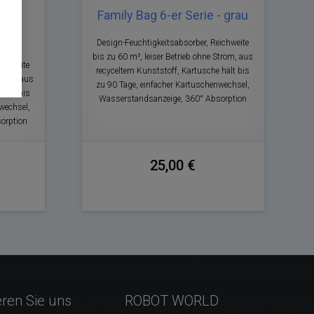
s -
Family Bag 6-er Serie - grau
Design-Feuchtigkeitsabsorber, Reichweite
bis zu 60 m³, leiser Betrieb ohne Strom, aus
ichweite
recyceltem Kunststoff, Kartusche hält bis
Strom, aus
zu 90 Tage, einfacher Kartuschenwechsel,
 hält bis
Wasserstandsanzeige, 360° Absorption
wechsel,
orption
25,00 €
eren Sie uns
ROBOT WORLD