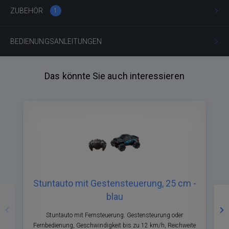
ZUBEHÖR
1
BEDIENUNGSANLEITUNGEN
Das könnte Sie auch interessieren
Stuntauto mit Gestensteuerung, 25 cm -
Zurück
Nä
blau
Stuntauto mit Fernsteuerung. Gestensteurung oder
Fernbedienung, Geschwindigkeit bis zu 12 km/h, Reichweite