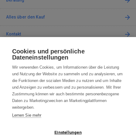
Beratung
Alles über den Kauf
Kontakt
Cookies und persönliche
Kontaktieren Sie uns
Dateneinstellungen
info@robotworld.de
Wir verwenden Cookies, um Informationen über die Leistung
und Nutzung der Website zu sammeln und zu analysieren, um
+49 25 197 159 962
Mo-Fr 8:00—16:00 Uhr
die Funktionen der sozialen Medien zu nutzen und um Inhalte
und Anzeigen zu verbessern und zu personalisieren. Mit Ihrer
ALLE KONTAKTE
Zustimmung können wir auch bestimmte personenbezogene
Daten zu Marketingzwecken an Marketingplattformen
AGB
weitergeben.
Lernen Sie mehr
WIDERRUFSBELEHRUNG
DATENSCHUTZERKLÄRUNG
Einstellungen