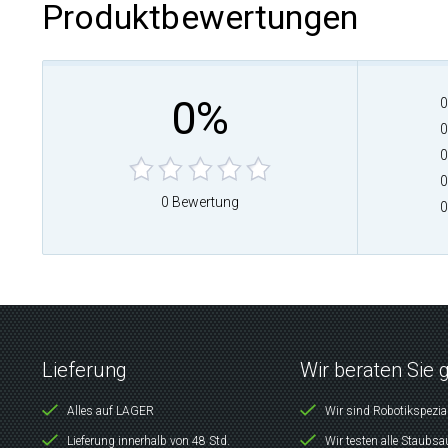
Produktbewertungen
0%
0
0
0
0
0 Bewertung
0
Lieferung
Wir beraten Sie 
Alles auf LAGER
Wir sind Robotikspezia
Lieferung innerhalb von 48 Std.
Wir testen alle Staubsa