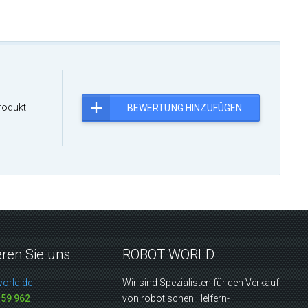
rodukt
BEWERTUNG HINZUFÜGEN
eren Sie uns
ROBOT WORLD
orld.de
Wir sind Spezialisten für den Verkauf
159 962
von robotischen Helfern-