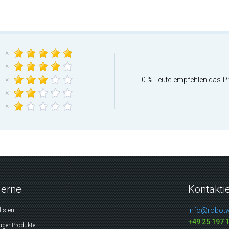
×
×
×
0 % Leute empfehlen das P
×
×
gerne
Kontakti
info@robotw
listen
+49 25 197 
uger-Produkte