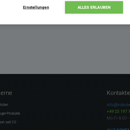
Einstellungen
ALLES ERLAUBEN
gerne
Kontakti
info@robotw
listen
+49 25 197 
uger-Produkte
Mo-Fr 8:00—
on seit 20