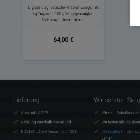
Digitale diagnostische Personenwaage, 180
kg Tragkraft, 100 g Wiegegenauigkeit,
Mobile App-Unterstützung
64,00 €
Lieferung
Wir beraten Sie 
Alles auf LAGER
Wir sind Robotikspezia
Lieferung innerhalb von 48 Std.
Wir testen alle Staubsa
KOSTENLOSER Versand ab 400 €
Wir beraten Kunden
sch
Jahren