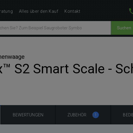
ratung
Alles über den Kauf
Kontakt
Suchen
onenwaage
x™ S2 Smart Scale - S
BEWERTUNGEN
ZUBEHÖR
BED
1