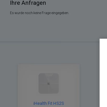
Ihre Anfragen
Es wurde noch keine Frage eingegeben.
iHealth Fit HS2S