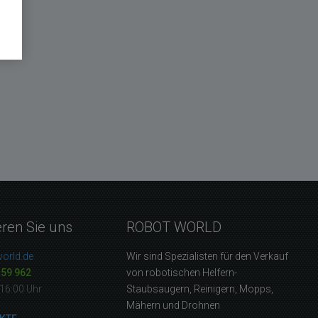
eren Sie uns
ROBOT WORLD
orld.de
Wir sind Spezialisten für den Verkauf
159 962
von robotischen Helfern-
16:00 Uhr
Staubsaugern, Reinigern, Mopps,
Mähern und Drohnen