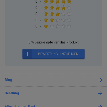
0
×
0
×
0
×
0
×
0
×
0 % Leute empfehlen das Produkt
BEWERTUNG HINZUFÜGEN
Blog
Beratung
Alles über den Kauf