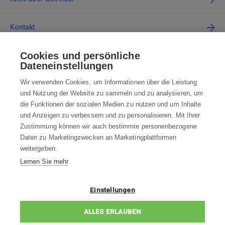
Kontakt
Cookies und persönliche
Kontaktieren Sie uns
Dateneinstellungen
info@robotworld.de
Wir verwenden Cookies, um Informationen über die Leistung
und Nutzung der Website zu sammeln und zu analysieren, um
+49 25 197 159 962
Mo-Fr 8:00—16:00 Uhr
die Funktionen der sozialen Medien zu nutzen und um Inhalte
und Anzeigen zu verbessern und zu personalisieren. Mit Ihrer
ALLE KONTAKTE
Zustimmung können wir auch bestimmte personenbezogene
Daten zu Marketingzwecken an Marketingplattformen
AGB
weitergeben.
Lernen Sie mehr
WIDERRUFSBELEHRUNG
DATENSCHUTZERKLÄRUNG
Einstellungen
IMPRESSUM
ALLES ERLAUBEN