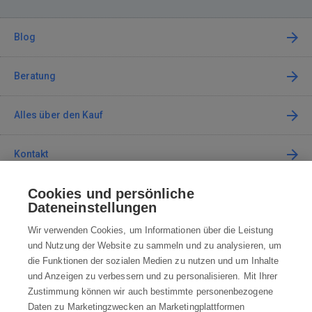
Blog
Beratung
Alles über den Kauf
Kontakt
Cookies und persönliche
Kontaktieren Sie uns
Dateneinstellungen
info@robotworld.de
Wir verwenden Cookies, um Informationen über die Leistung
und Nutzung der Website zu sammeln und zu analysieren, um
+49 25 197 159 962
Mo-Fr 8:00—16:00 Uhr
die Funktionen der sozialen Medien zu nutzen und um Inhalte
und Anzeigen zu verbessern und zu personalisieren. Mit Ihrer
ALLE KONTAKTE
Zustimmung können wir auch bestimmte personenbezogene
Daten zu Marketingzwecken an Marketingplattformen