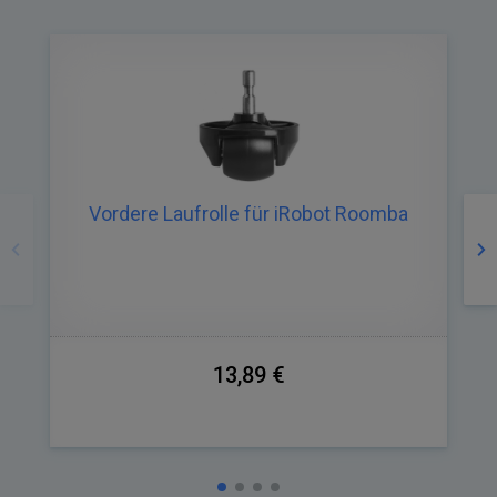
Zurück
Nä
Vordere Laufrolle für iRobot Roomba
13,89 €