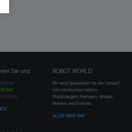
eren Sie uns
ROBOT WORLD
orld.de
Wir sind Spezialisten für den Verkauf
159 962
von robotischen Helfern-
16:00 Uhr
Staubsaugern, Reinigern, Mopps,
Mähern und Drohnen
KTE
ALLES ÜBER UNS