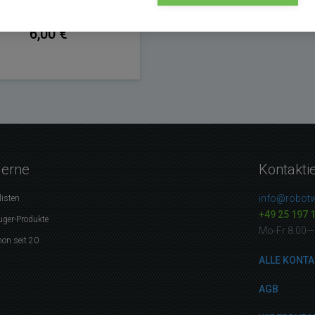
6,00 €
gerne
Kontakti
info@robotw
listen
+49 25 197 
uger-Produkte
Mo-Fr 8:00—
on seit 20
ALLE KONTA
AGB