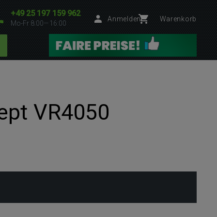
+49 25 197 159 962
Anmelden
Warenkorb
Mo-Fr 8:00—16:00
cept VR4050