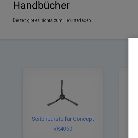
Handbücher
Derzeit gibt es nichts zum Herunterladen.
Seitenbürste für Concept
Wi
VR4050