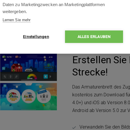
ziehen Sie schnell in das
Daten zu Marketingzwecken an Marketingplattformen
dschirm auf den Schienen
weitergeben.
Lernen Sie mehr
Einstellungen
ALLES ERLAUBEN
Erstellen Sie 
Strecke!
Das Armaturenbrett des Zuge
kostenlos zum Download für
4.0+) und iOS ab Version 8.
Android ab Version 5.0 zur 
Verwandeln Sie den Bild