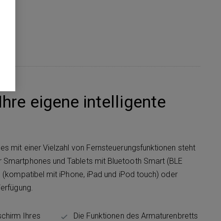
Ihre eigene intelligente
s mit einer Vielzahl von Fernsteuerungsfunktionen steht
 Smartphones und Tablets mit Bluetooth Smart (BLE
0 (kompatibel mit iPhone, iPad und iPod touch) oder
Verfügung.
schirm Ihres
Die Funktionen des Armaturenbretts