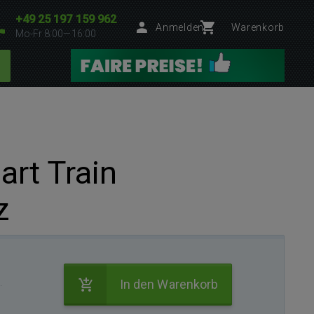
+49 25 197 159 962
Anmelden
Warenkorb
Mo-Fr 8:00—16:00
art Train
z
.
In den Warenkorb