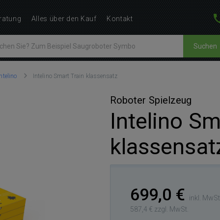
ratung
Alles über den Kauf
Kontakt
Suchen
Intelino
Intelino Smart Train klassensatz
Roboter Spielzeug
Intelino Sm
klassensat
699,0 €
inkl. MwSt
587,4 € zzgl. MwSt.