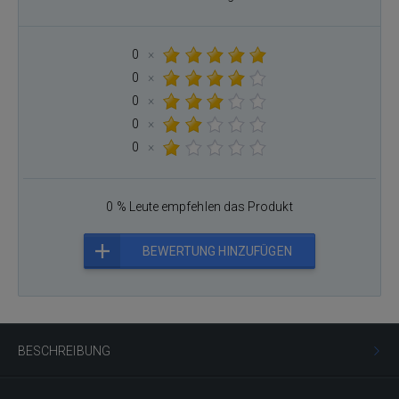
0
×
0
×
0
×
0
×
0
×
0 % Leute empfehlen das Produkt
BEWERTUNG HINZUFÜGEN
BESCHREIBUNG