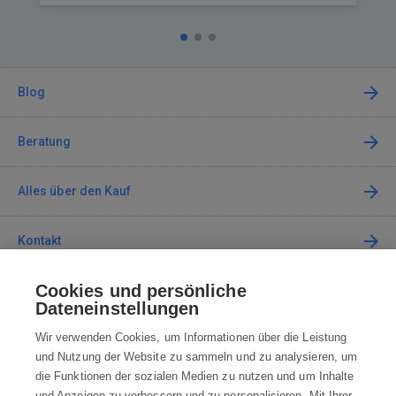
Blog
Beratung
Alles über den Kauf
Kontakt
Cookies und persönliche
Kontaktieren Sie uns
Dateneinstellungen
info@robotworld.de
Wir verwenden Cookies, um Informationen über die Leistung
und Nutzung der Website zu sammeln und zu analysieren, um
+49 25 197 159 962
Mo-Fr 8:00—16:00 Uhr
die Funktionen der sozialen Medien zu nutzen und um Inhalte
und Anzeigen zu verbessern und zu personalisieren. Mit Ihrer