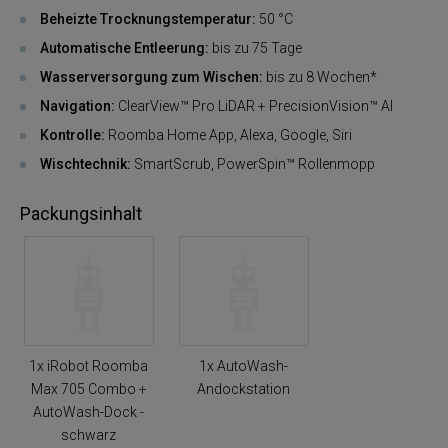
Beheizte Trocknungstemperatur:
50 °C
Automatische Entleerung:
bis zu 75 Tage
Wasserversorgung zum Wischen:
bis zu 8 Wochen*
Navigation:
ClearView™ Pro LiDAR + PrecisionVision™ AI
Kontrolle:
Roomba Home App, Alexa, Google, Siri
Wischtechnik:
SmartScrub, PowerSpin™ Rollenmopp
Packungsinhalt
1x iRobot Roomba
1x AutoWash-
Max 705 Combo +
Andockstation
AutoWash-Dock -
schwarz