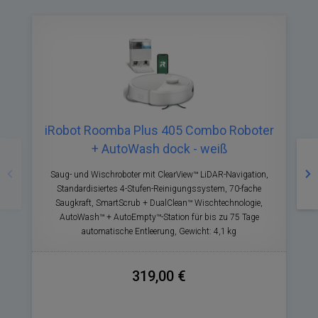
iRobot Roomba Plus 405 Combo Roboter
Zurück
Nä
+ AutoWash dock - weiß
Saug- und Wischroboter mit ClearView™ LiDAR-Navigation,
Standardisiertes 4-Stufen-Reinigungssystem, 70-fache
P
Saugkraft, SmartScrub + DualClean™ Wischtechnologie,
AutoWash™ + AutoEmpty™-Station für bis zu 75 Tage
automatische Entleerung, Gewicht: 4,1 kg
319,00 €