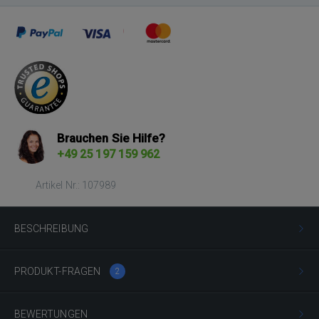
Brauchen Sie Hilfe?
+49 25 197 159 962
Artikel Nr.: 107989
BESCHREIBUNG
PRODUKT-FRAGEN
2
BEWERTUNGEN