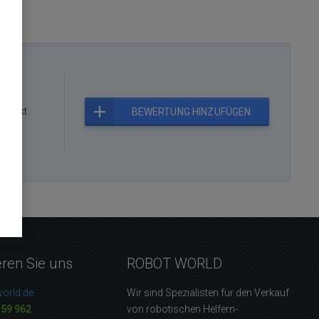
rodukt
BEWERTUNG HINZUFÜGEN
eren Sie uns
ROBOT WORLD
orld.de
Wir sind Spezialisten für den Verkauf
159 962
von robotischen Helfern-