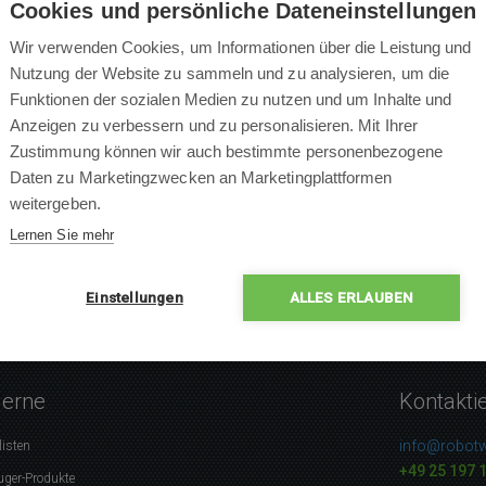
Cookies und persönliche Dateneinstellungen
Wir verwenden Cookies, um Informationen über die Leistung und
Nutzung der Website zu sammeln und zu analysieren, um die
Funktionen der sozialen Medien zu nutzen und um Inhalte und
×
Anzeigen zu verbessern und zu personalisieren. Mit Ihrer
×
Zustimmung können wir auch bestimmte personenbezogene
×
0 % Leute empfehlen das P
Daten zu Marketingzwecken an Marketingplattformen
×
weitergeben.
×
Lernen Sie mehr
Einstellungen
ALLES ERLAUBEN
gerne
Kontakti
info@robotw
listen
+49 25 197 
uger-Produkte