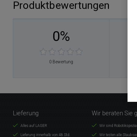
Produktbewertungen
0%
0
0
0
0
0 Bewertung
0
Lieferung
Wir beraten Sie 
Alles auf LAGER
Wir sind Robotikspezia
Lieferung innerhalb von 48 Std.
Wir testen alle Staubsa